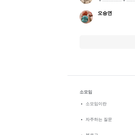
＊┈┈┈┈＊┈
오승연
소모임
소모임이란
자주하는 질문