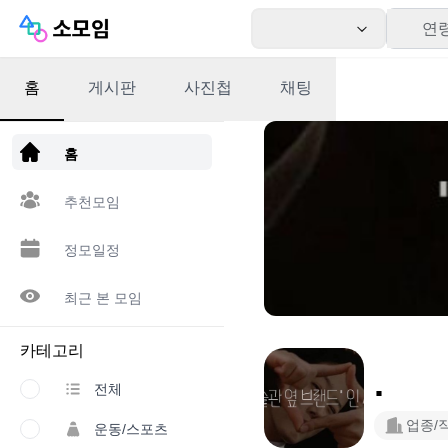
연
홈
게시판
사진첩
채팅
앱 다운로드
홈
추천모임
정모일정
최근 본 모임
카테고리
.
전체
업종/
운동/스포츠