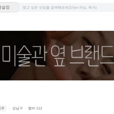
령설정
직무
∙
강남구
∙
멤버
112