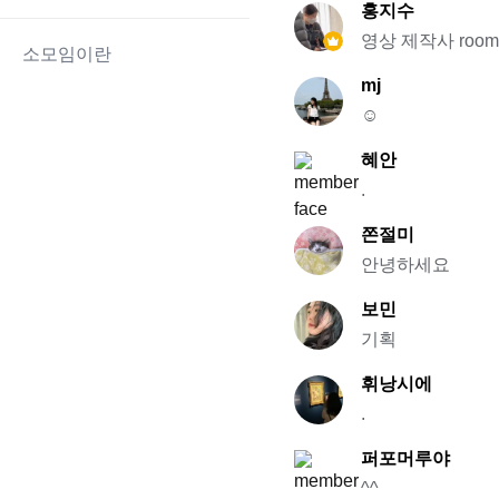
홍지수
영상 제작사 roo
소모임이란
mj
☺️
혜안
.
쫀절미
안녕하세요
보민
기획
휘낭시에
.
퍼포머루야
^^