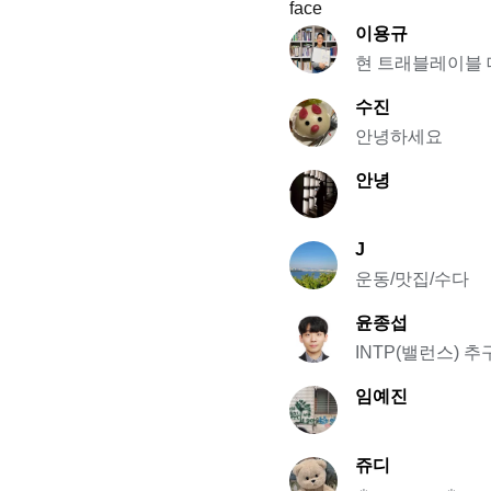
이용규
현 트래블레이블 
수진
안녕하세요
안녕
J
운동/맛집/수다
윤종섭
INTP(밸런스) 추
임예진
쥬디