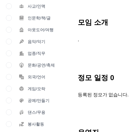
사교/인맥
인문학/책/글
모임 소개
아웃도어/여행
.
음악/악기
업종/직무
문화/공연/축제
정모 일정
0
외국/언어
게임/오락
등록된 정모가 없습니다.
공예/만들기
댄스/무용
봉사활동