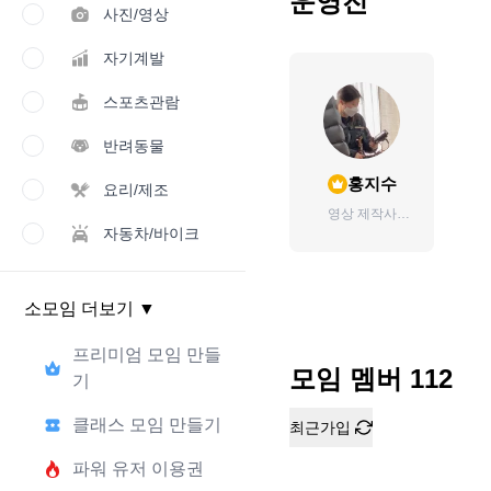
운영진
사진/영상
자기계발
스포츠관람
반려동물
홍지수
요리/제조
영상 제작사
room717을 운영하
자동차/바이크
고 있습니다😊
소모임 더보기
▼
프리미엄 모임 만들
모임 멤버
112
기
클래스 모임 만들기
최근가입
파워 유저 이용권