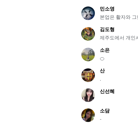
민소영
본업은 활자와 그
김도형
제주도에서 개인
소은
🍊
산
.
신선혜
소담
-