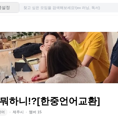
령설정
뭐하니!?[한중언어교환]
언어
∙
제주시
∙
멤버
15