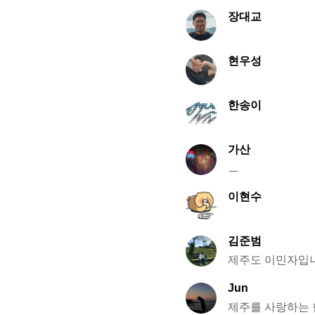
장대교
현우성
한송이
가산
ㅡ
이현수
김준범
제주도 이민자입
Jun
제주를 사랑하는