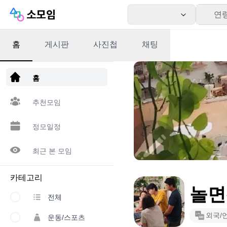
연
홈
게시판
사진첩
채팅
앱 다운로드
홈
추천모임
정모일정
최근 본 모임
카테고리
놀면
전체
외국/
운동/스포츠