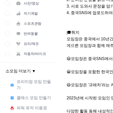
사진/영상
3. 서로 도와서 문장을 암
4. 중국SNS에 업로드하여
자기계발
스포츠관람
🎓취지

반려동물
모임장은 중국에서 10년간
요리/제조
게으른 모임장과 함께 매주
자동차/바이크
😃모임장은 중국SNS에서
소모임 더보기
▼
😀모임장을 포함한 한국인
프리미엄 모임 만들
😃모임장은 '규래차'라는
기
클래스 모임 만들기
2023년에 시작된 모임인 
파워 유저 이용권
다양한 활동 동해 내성적인