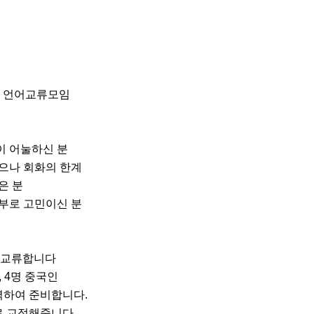
 언어교류모임

 어눌하신 분

으나 회화의 한계

 분

부로 고민이신 분

교류합니다

 4명 중국인

역하여 준비합니다.

로 교정해줍니다.
