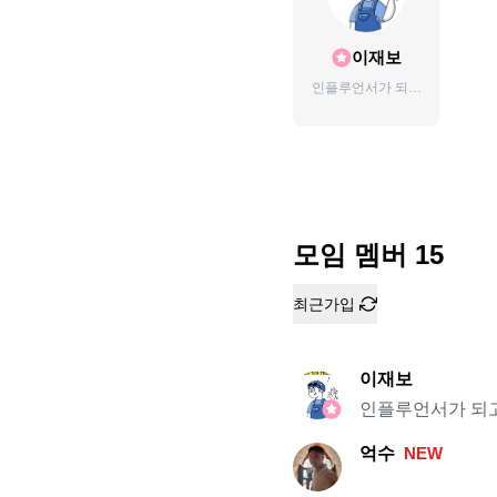
이재보
인플루언서가 되고
싶은 예비 인플루
언서입니다)
모임 멤버
15
최근가입
이재보
인플루언서가 되고
억수
NEW