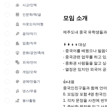
사교/인맥
인문학/책/글
모임 소개
아웃도어/여행
제주도내 중국 유학생들과
음악/악기
업종/직무
👨‍👩‍👦‍👦대상

- 중국어를 배웠으나 발음이
문화/공연/축제
- 중국관련 업무를 하고 있
외국/언어
- 중화권 사람들을 알고 싶은
- 열정은 있지만 외국어 공
게임/오락
공예/만들기
👍내용

중국인친구들과 함께 언어
댄스/무용
0. 모임장 포함 4명 한국인,
1. 각자 문장을 사전에 번
봉사활동
2. 준비한 문장을 읽고 서