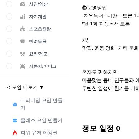
사진/영상
📚운영방법

-자유독서 1시간 + 토론 1
자기계발
*월 1회 지정독서 토론

스포츠관람
⚡️벙

반려동물
맛집, 운동,영화, 기타 문화
요리/제조
자동차/바이크
혼자도 편하지만

마음맞는 동네 친구들과 
소모임 더보기
▼
루틴한 일생에 환기를 더
프리미엄 모임 만들
기
클래스 모임 만들기
정모 일정
0
파워 유저 이용권