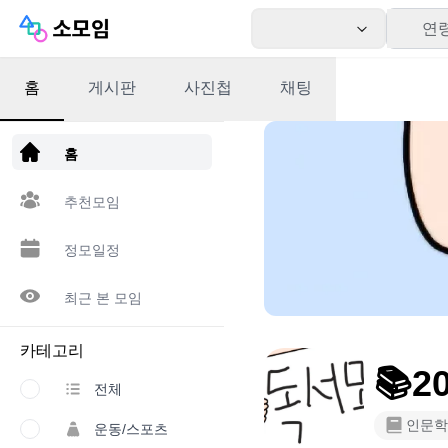
연
홈
게시판
사진첩
채팅
앱 다운로드
홈
추천모임
정모일정
최근 본 모임
카테고리
📚
전체
인문학
운동/스포츠