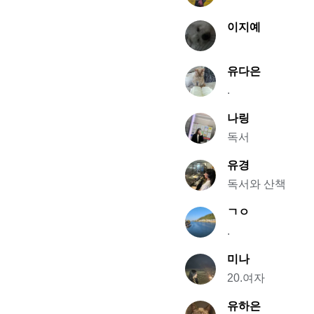
이지예
유다은
.
나링
독서
유경
독서와 산책
ㄱㅇ
.
미나
20.여자
유하은