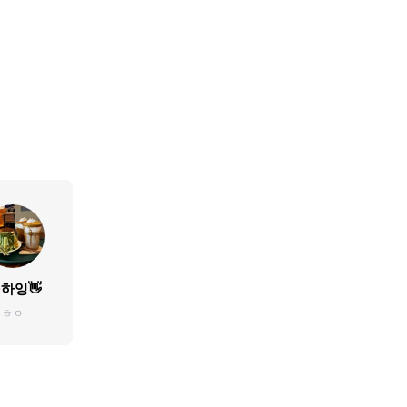
하잉👋
ㅎㅇ