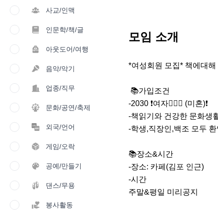
사교/인맥
인문학/책/글
모임 소개
아웃도어/여행
*여성회원 모집* 책에대해 
음악/악기
업종/직무
 📚가입조건

-2030 ❗️여자🙋🏻‍♀️ (미혼)❗️

문화/공연/축제
-책읽기와 건강한 문화생활
외국/언어
-학생,직장인,백조 모두 환
게임/오락
📚장소&시간

공예/만들기
-장소: 카페(김포 인근)

-시간 

댄스/무용
주말&평일 미리공지

봉사활동