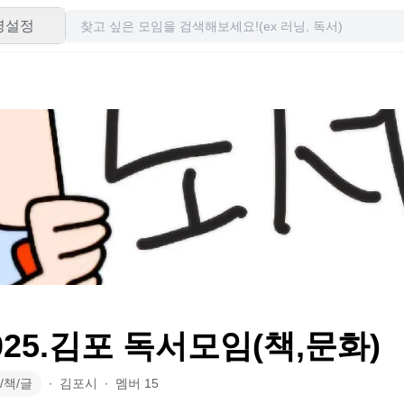
령설정
2025.김포 독서모임(책,문화)
/책/글
∙
김포시
∙
멤버
15