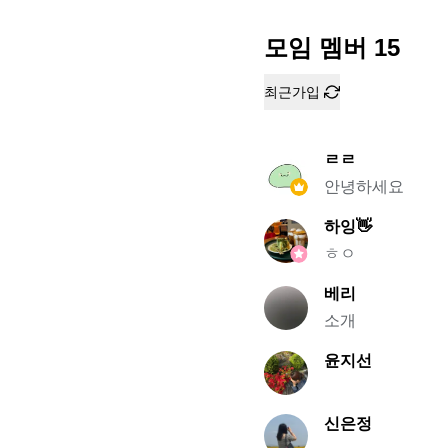
모임 멤버
15
최근가입
ㄹㄹ
안녕하세요
하잉👋
ㅎㅇ
베리
소개
윤지선
신은정