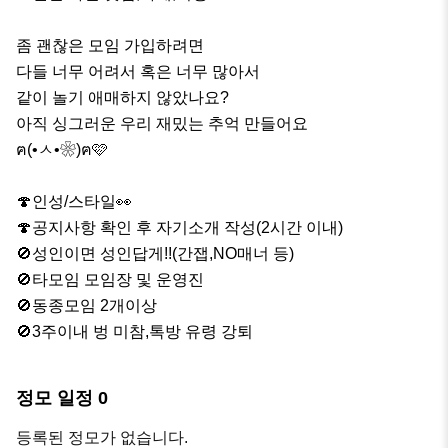
좀 괜찮은 모임 가입하려면

다들 너무 어려서 혹은 너무 많아서

같이 놀기 애매하지 않았나요?

아직 싱그러운 우리 재밌는 추억 만들어요

ฅ(•ㅅ•❀)ฅ🩷

🍄인성/스타일👀

🍄공지사항 확인 후 자기소개 작성(2시간 이내)

🚫성인이면 성인답게!!(간잽,NO매너 등)

🚫타모임 모임장 및 운영진

🚫동종모임 2개이상

🚫3주이내 벙 미참,톡방 유령 강퇴
정모 일정
0
등록된 정모가 없습니다.