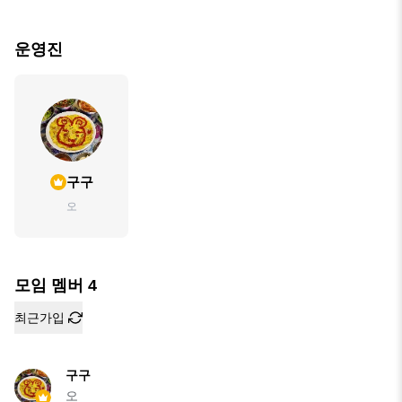
운영진
구구
오
모임 멤버
4
최근가입
구구
오