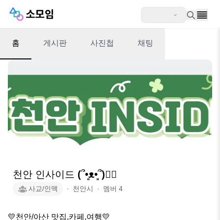
홈
게시판
사진첩
채팅
천안 인사이드 (՞•͈ᴥ•͈՞)♡⃛
사교/인맥
∙
천안시
∙
멤버
4
💛천안/아산 맛집,카페,여행💛
