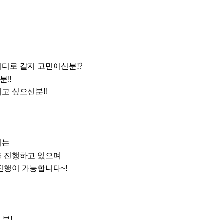
디로 갈지 고민이신분⁉️

️

 싶으신분‼️

는

을 진행하고 있으며

진행이 가능합니다~!

분!
