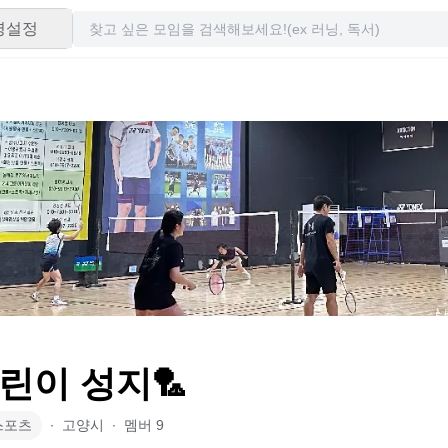
령설정
배린이 성지🏸
스포츠
∙
고양시
∙
멤버
9