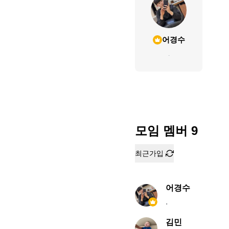
어경수
.
모임 멤버
9
최근가입
어경수
.
김민