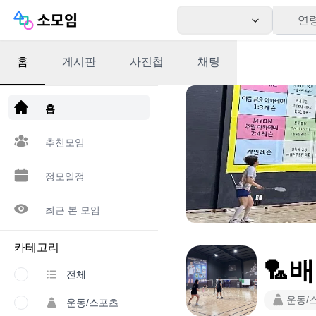
연
홈
게시판
사진첩
채팅
앱 다운로드
홈
추천모임
정모일정
최근 본 모임
카테고리
🏸
전체
운동/
운동/스포츠