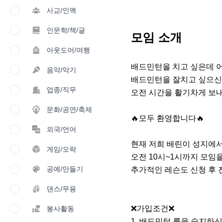
사교/인맥
인문학/책/글
모임 소개
아웃도어/여행
배드민턴을 치고 싶은데 어
음악/악기
배드민턴을 잘치고 싶으신분‼
업종/직무
오전 시간을 활기차게 보내고
문화/공연/축제
🔥모두 환영합니다🔥

외국/언어
현재 저희 배린이 성지에서
게임/오락
오전 10시~1시까지 모임
공예/만들기
추가적인 레슨도 신청 후 
댄스/무용
❌️가입조건❌️

봉사활동
1. 배드민턴 룰을 숙지하신 