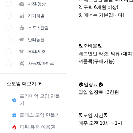
사진/영상
2. 구력 6개월 이상!

3. 매너는 기본입니다!

자기계발
스포츠관람
반려동물
🏸준비물🏸

요리/제조
배드민턴 라켓, 의류 (대여가
셔틀콕(구매가능)

자동차/바이크
소모임 더보기
▼
🏠입장료🏠

일일 입장료 : 3천원

프리미엄 모임 만들
기
클래스 모임 만들기
⏰️모임 시간⏰️

매주 오전 10시 ~ 1시

파워 유저 이용권