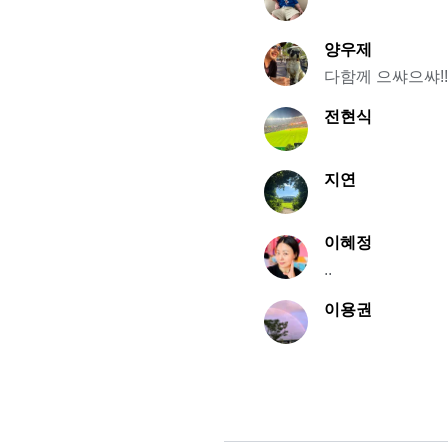
양우제
다함께 으쌰으쌰!!
전현식
지연
이혜정
..
이용권