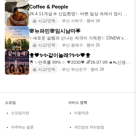
Coffee & People
26.4.11개설 ☕️ 신입환영✨️ 바쁜 일상 속에서 잠시 멈
춤이 필요
사교/인맥
∙
부산 사하구
∙
멤버
34
🌸뉴파민🌸임시남마🌟
✨새로운 설렘과 신나는 자극이 가득한✨ 💥NEW x
DOPAMINE💥
사교/인맥
∙
부산 동래구
∙
멤버
25
🐥💗✨✨같이놀래?✨✨💗🐥
🐣 ✨만족률 99% ✨ 💗2030💗 🌈26.07.09 🔥👠신생이
라 자
사교/인맥
∙
부산 부산진구
∙
멤버
28
소모임
서비스 정책
소모임이란
이용약관
자주하는 질문
개인정보 처리방침