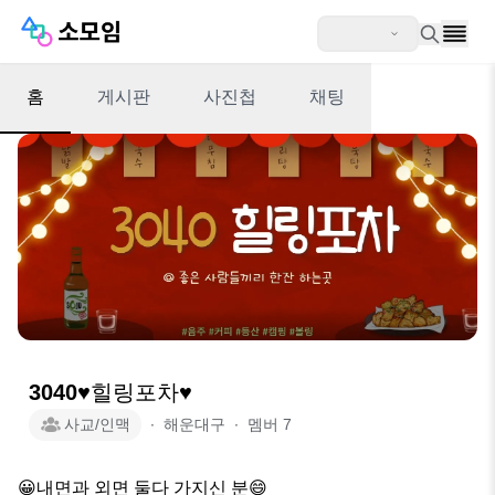
홈
게시판
사진첩
채팅
3040♥️힐링포차♥️
사교/인맥
∙
해운대구
∙
멤버
7
😀내면과 외면 둘다 가지신 분😄
