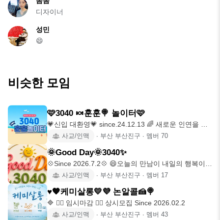
솜솜
디자이너
성민
😄
비슷한 모임
🩷3040 🍬훈훈🍭 놀이터🩷
💗신입 대환영💗 since.24.12.13 🌈 새로운 인연을 만
나
사교/인맥
∙
부산 부산진구
∙
멤버
70
🌞Good Day🌞3040✨️
💠Since 2026.7.2💠 😄오늘의 만남이 내일의 행복이
되는 모임
사교/인맥
∙
부산 부산진구
∙
멤버
17
♥️🧡케미살롱💛💜 논알콜🍰🍭
🔷️ 💁‍♂️ 임시마감 💁‍♀️ 상시모집 Since 2026.02.2
사교/인맥
∙
부산 부산진구
∙
멤버
43