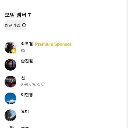
모임 멤버
7
최근가입
화무결
Premium Sponsor
😱
손진원
선
카페♡맛집♡
이현경
요미
.