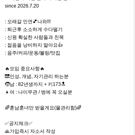
since 2026.7.20

: 오래갈 인연💕나와!!!

: 퇴근후 소소하게 수다떨기

: 신원 확실한 사람들과 친목

: 젊음을 낭비하지 말아요👍

: 음주/커피/운동/볼링/맛집

🔥모임 중요사항🔥

🔜인성, 개념, 자기관리 하는분

🧒남 : 82년생까지 + 키173🔝

👧여 : 나이무관 / 벙에 꼭 오실분

🌈훈남훈녀만 받을게요(물관리함)🌈

✅️공지체크✅️

🙏가입즉시 자소서 작성
