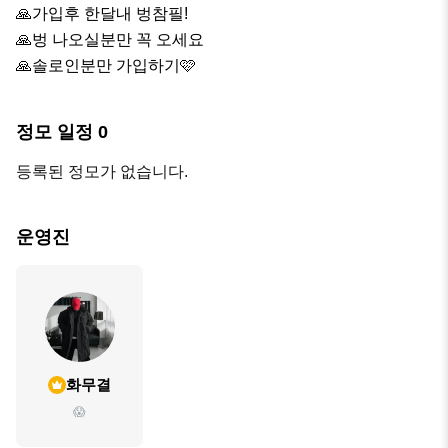
🙏가입후 한달내 벙참필!

🙏벙 나오실분만 꼭 오세요

🙏솔로인분만 가입하기🩷
정모 일정
0
등록된 정모가 없습니다.
운영진
화무결
😱