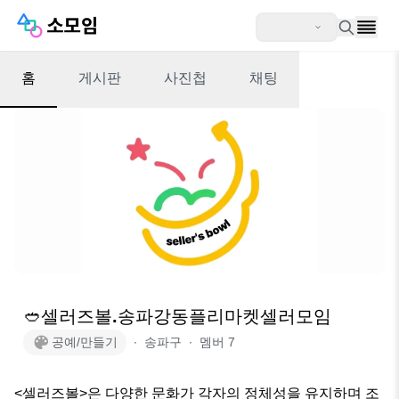
홈
게시판
사진첩
채팅
🥙셀러즈볼.송파강동플리마켓셀러모임
공예/만들기
∙
송파구
∙
멤버
7
<셀러즈볼>은 다양한 문화가 각자의 정체성을 유지하며 조