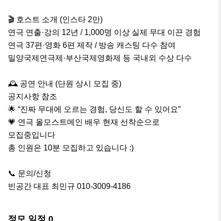
🎬 호스트 소개 (인스타 2만)

연극 연출·강의 12년 / 1,000명 이상 실제 무대 이끈 경험

연극 37편·영화 6편 제작 / 방송 캐스팅 다수 참여

밀양국제연극제·부산국제영화제 등 국내외 수상 다수

🕰 공연 안내 (단원 상시 모집 중)

공지사항 참조

🌟 “진짜 무대에 오르는 경험, 당신도 할 수 있어요”

💗 연극 올모스트메인 배우 현재 선착순으로 

모집중입니다 

총 인원은 10분 모집하고 있습니다 :)

📞 문의/신청

빈공간 대표 최민규 010-3009-4186
정모 일정
0