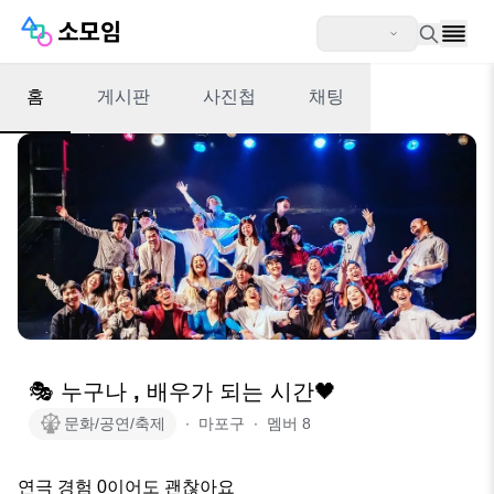
홈
게시판
사진첩
채팅
🎭 누구나 , 배우가 되는 시간🖤
문화/공연/축제
∙
마포구
∙
멤버
8
연극 경험 0이어도 괜찮아요
