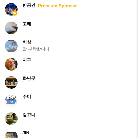
빈공간
Premium Sponsor
고래
.
비상
잘 부탁합니다
지구
화난무
주미
강고니
JIN