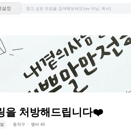
령설정
힐링을 처방해드립니다❤️
발
∙
동작구
∙
멤버
45