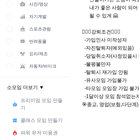
사진/영상
      내가 좋은 사람이 되어 서로에게 좋은 사람이 

      될 수 있게 🤗

자기계발
스포츠관람
🙅🏻‍♀️강퇴조건🙅🏻‍♀️

  -가입인사 미작성자

반려동물
  -자진탈퇴자(예외있음)

요리/제조
  -당일취소자(사정있을시 미리알려주세요~)

  -불평불만자

자동차/바이크
  -탈퇴시 재가입 안됨

  -유사모임 가입불가

소모임 더보기
▼
  -타모임 모임장 가입 불가

  -1달이상 모임 참석없는자

프리미엄 모임 만들
🎯종교, 영업(보험,다단계
기
클래스 모임 만들기
파워 유저 이용권