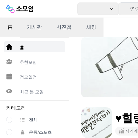
연
홈
게시판
사진첩
채팅
앱 다운로드
홈
추천모임
정모일정
최근 본 모임
카테고리
♥️
전체
자기계
운동/스포츠