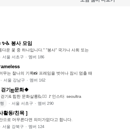
☺✨♿ 봉사 모임
"나눔은 가장 아름다운 꽃 중 하나입니다." "봉사" 국가나 사회 또는
∙
서울 서초구
∙
멤버
186
meless
일상 속, 시선이 머무는 찰나의 기록📸 프레임을 벗어나 잠시 멈출 때
∙
서울 강남구
∙
멤버
162
 걷기ஐ문화🍀
기& 힙한 문화살롱🙋🙋‍♀️ 🚩인스타: seoultra
여행
∙
서울 서초구
∙
멤버
290
사활동/친목 ]
♻️ 사랑은.. 생각만으로 머무른다면 의미가없다고 합니다.
∙
서울 강북구
∙
멤버
124