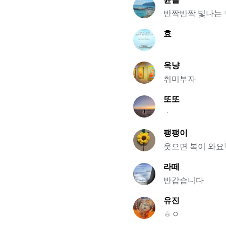
반짝반짝 빛나는 ✨
효
옥냥
취미부자
또또
ㆍ
팽팽이
웃으면 복이 와요
라떼
반갑습니다
유진
ㅎㅇ