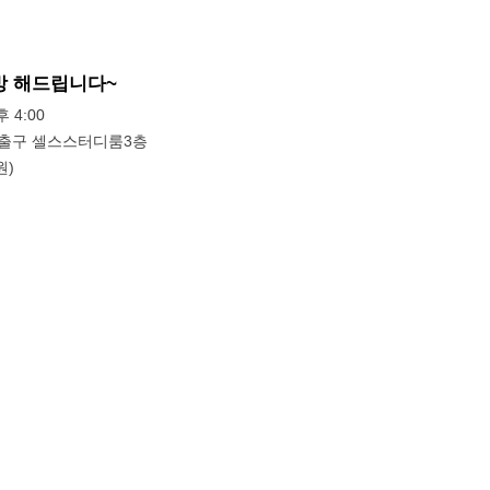
방 해드립니다~
후 4:00
출구 셀스스터디룸3층
원)