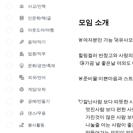
사교/인맥
인문학/책/글
모임 소개
아웃도어/여행
🚨여자분만 가능 🚀유사모
음악/악기
업종/직무
힐링컬러 반창고와 사랑의
 😘가끔 날 좋은날 야외도 나가보아요~

문화/공연/축제
외국/언어
🚨준비물:이쁜마음과 스트
게임/오락
공예/만들기
💘잘난사람 보다 따뜻한 사
      멋진사람 보다 편한 사람이 좋은 세상

댄스/무용
      가진것이 많은 사람 보다 

      나눌줄 아는 사람이 좋은세상을 

봉사활동
      만들어가는 모임이 되었으면 좋겠습니다^^
