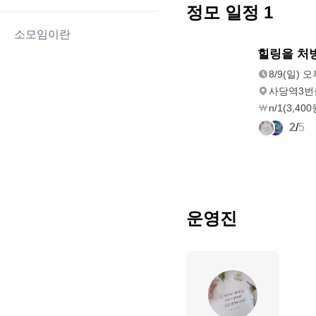
정모 일정
1
소모임이란
8/9(일)
힐링을 처
오후 4:00
8/9(일) 오
사당역3번
n/1(3,400
2
/
5
운영진