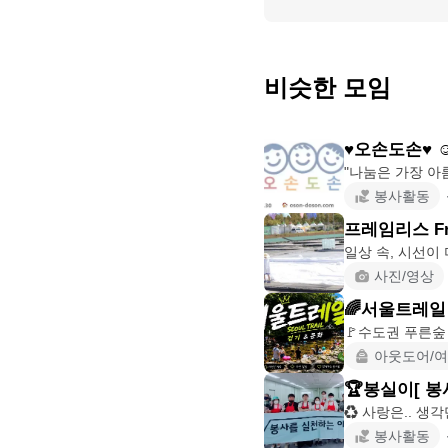
비슷한 모임
♥오손도손♥ 
봉사활동
프레임리스 Fra
사진/영상
🌈서울트레일
🚩수도권 푸른숲 걷
아웃도어/
🏆봉실이[ 봉
봉사활동