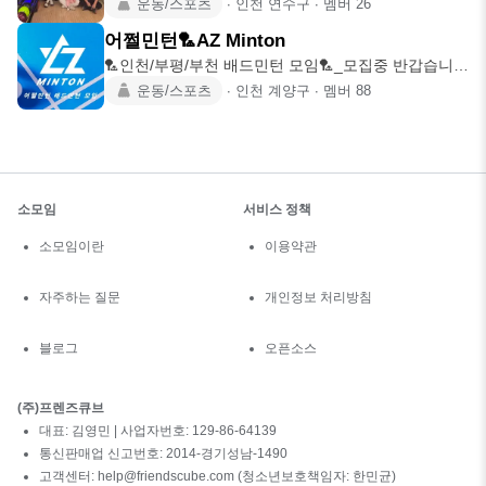
운동/스포츠
∙
인천 연수구
∙
멤버
26
어쩔민턴🏸AZ Minton
🏸인천/부평/부천 배드민턴 모임🏸_모집중 반갑습니
다. 환영합니다. 🤗
운동/스포츠
∙
인천 계양구
∙
멤버
88
소모임
서비스 정책
소모임이란
이용약관
자주하는 질문
개인정보 처리방침
블로그
오픈소스
(주)프렌즈큐브
대표: 김영민 | 사업자번호: 129-86-64139
통신판매업 신고번호: 2014-경기성남-1490
고객센터: help@friendscube.com (청소년보호책임자: 한민균)