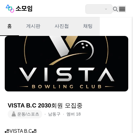
홈
게시판
사진첩
채팅
VISTA B.C 2030회원 모집중
운동/스포츠
∙
남동구
∙
멤버
18
🎳VISTA B.C🎳
