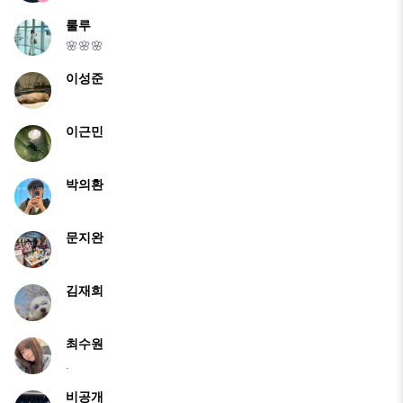
룰루
🌸🌸🌸
이성준
이근민
박의환
문지완
김재희
최수원
.
비공개