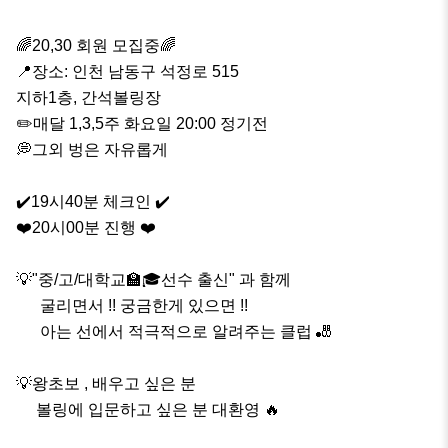
🌈20,30 회원 모집중🌈

📍장소: 인천 남동구 석정로 515 

지하1층, 간석볼링장 

✏️매달 1,3,5주 화요일 20:00 정기전 

💭그외 벙은 자유롭게

✔️19시40분 체크인 ✔️ 

❤️20시00분 진행 ❤️

💡"중/고/대학교🏫🎓선수 출신" 과 함께 

      굴리면서 !! 궁금한게 있으면 !!

      아는 선에서 적극적으로 알려주는 클럽 🎳

💡왕초보 , 배우고 싶은 분 

     볼링에 입문하고 싶은 분 대환영 🔥
