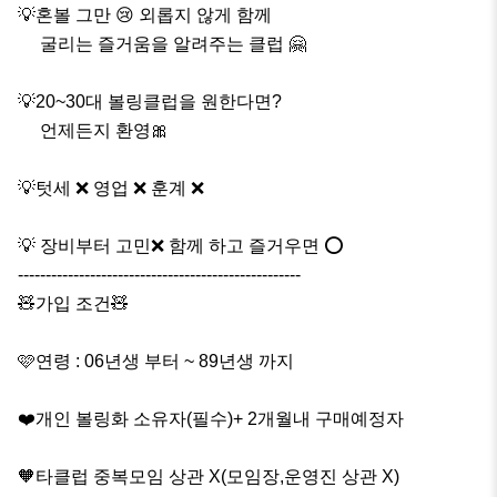
💡혼볼 그만 😢 외롭지 않게 함께 

     굴리는 즐거움을 알려주는 클럽 🤗

💡20~30대 볼링클럽을 원한다면? 

     언제든지 환영🎀

💡텃세 ❌ 영업 ❌ 훈계 ❌

💡 장비부터 고민❌️ 함께 하고 즐거우면 ⭕️

---------------------‐‐--‐-------------------------

🧸가입 조건🧸

🩷연령 : 06년생 부터 ~ 89년생 까지

❤️개인 볼링화 소유자(필수)+ 2개월내 구매예정자

🧡타클럽 중복모임 상관 X(모임장,운영진 상관 X)
