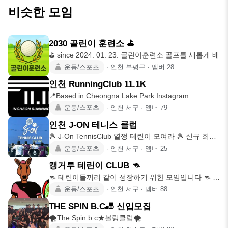
비슷한 모임
2030 골린이 훈련소 ⛳️
⛳️ since 2024. 01. 23. 골린이훈련소 골프를 새롭게 배
운동/스포츠
∙
인천 부평구
∙
멤버
28
인천 RunningClub 11.1K
📍Based in Cheongna Lake Park Instagram
운동/스포츠
∙
인천 서구
∙
멤버
79
인천 J-ON 테니스 클럽
🎾 J-On TennisClub 열쩡 테린이 모여라 🎾 신규 회원
모집
운동/스포츠
∙
인천 서구
∙
멤버
25
캥거루 테린이 CLUB 🦘
🦘 테린이들끼리 같이 성장하기 위한 모임입니다 🦘 ✅️
모임원 정원 8
운동/스포츠
∙
인천 서구
∙
멤버
88
THE SPIN B.C🎳 신입모집
🌪The Spin b.c★볼링클럽🌪