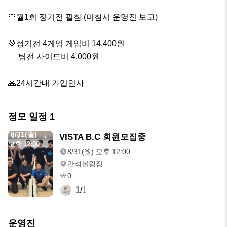
💛월1회 정기전 필참 (미참시 운영진 보고)

💚정기전 4게임 게임비 14,400원 

     팀전 사이드비 4,000원

🙏24시간내 가입인사
정모 일정
1
8/31(월)
VISTA B.C 회원모집중
오후 12:00
8/31(월) 오후 12:00
간석볼링장
0
1
/
1
운영진