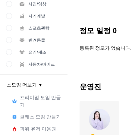
사진/영상
자기계발
스포츠관람
정모 일정
0
반려동물
등록된 정모가 없습니다.
요리/제조
자동차/바이크
소모임 더보기
▼
운영진
프리미엄 모임 만들
기
클래스 모임 만들기
파워 유저 이용권