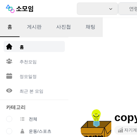
연
홈
게시판
사진첩
채팅
앱 다운로드
홈
추천모임
정모일정
최근 본 모임
카테고리
cop
전체
자기계
운동/스포츠