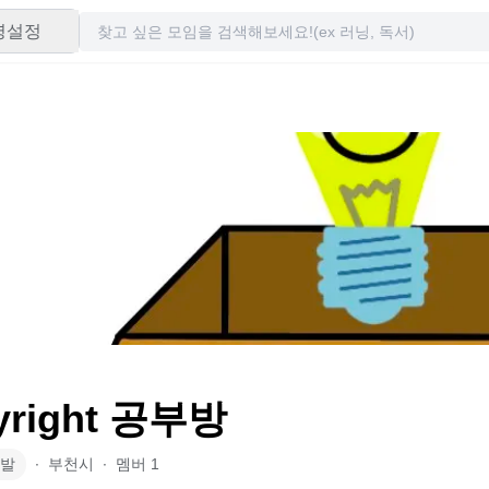
령설정
yright 공부방
발
∙
부천시
∙
멤버
1