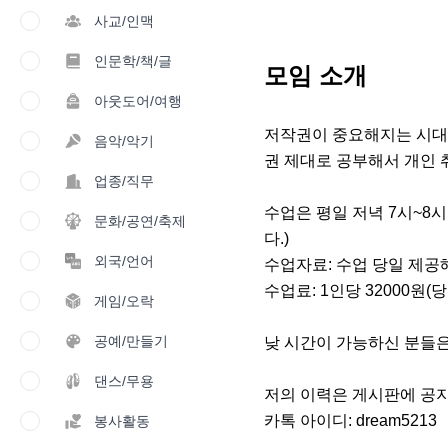
사교/인맥
인문학/책/글
모임 소개
아웃도어/여행
저작권이 중요해지는 시대!!
음악/악기
권 제대로 공부해서 개인 취
업종/직무
수업은 평일 저녁 7시~8
문화/공연/축제
다.) 

외국/언어
수업자료: 수업 당일 제공해
수업료: 1인당 32000원(
게임/오락
공예/만들기
낮 시간이 가능하신 분들은 
댄스/무용
저의 이력은 게시판에 공지
카톡 아이디: dream5213
봉사활동