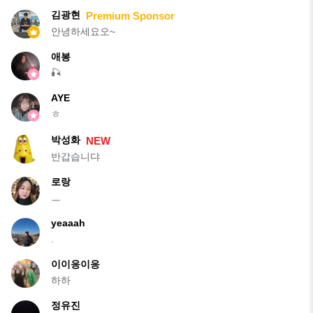
김광현
Premium Sponsor
안녕하세요오~
애봉
🎣
AYE
ㅎ
박성화
NEW
반갑습니댜
로랑
ㅡ
yeaaah
.
이이응이응
하하
정유진