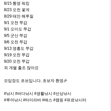
8/15 통영 워킹

8/23 오천 꽃게

8/29 태안 해루질

9/1 오천 쭈갑

9/1 오이도 쭈갑

9/5 군산 쭈갑

9/6 오천 쭈갑

9/13 영흥도 쭈갑

9/19 오천 쭈갑

9/20 오천 쭈갑

외 개별 출조 많아요

모임장도 초보입니다. 초보자 환영🎉

#낚시 #바다낚시 #생활낚시 #선상낚시

#루어낚시 #타이라바 #배스 #캠핑 #유료낚시터