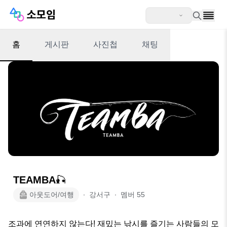
홈
게시판
사진첩
채팅
TEAMBA🎣
아웃도어/여행
∙
강서구
∙
멤버
55
조과에 연연하지 않는다! 재밌는 낚시를 즐기는 사람들의 모