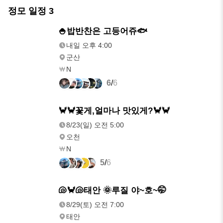
정모 일정
3
모레
🍚밥반찬은 고등어쥬🐟
오후 4:00
내일 오후 4:00
군산
N
6
/
6
8/23(일)
🦀🦀꽃게,얼마나 맛있게?🦀🦀
오전 5:00
8/23(일) 오전 5:00
오천
N
5
/
6
8/29(토)
🐚🦀🐚태안 🌞루질 야~호~🤭
오전 7:00
8/29(토) 오전 7:00
태안