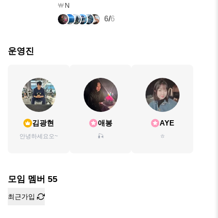
N
6
/
6
운영진
김광현
애봉
AYE
안녕하세요오~
🎣
ㅎ
모임 멤버
55
최근가입