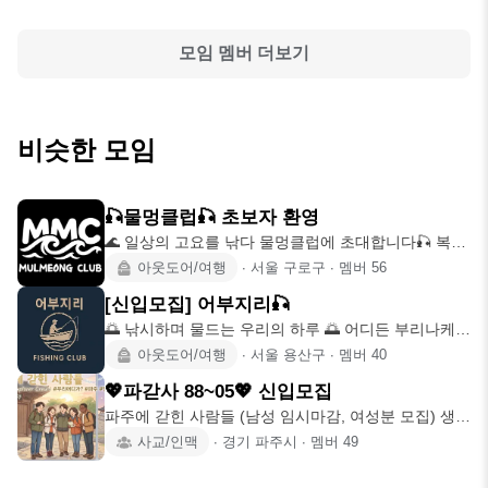
모임 멤버 더보기
비슷한 모임
🎣물멍클럽🎣 초보자 환영
🌊 일상의 고요를 낚다 물멍클럽에 초대합니다🎣 복잡
한 세상 잠시 잊고,
아웃도어/여행
∙
서울 구로구
∙
멤버
56
[신입모집] 어부지리🎣
🌅 낚시하며 물드는 우리의 하루 🌅 어디든 부리나케
달려가는 지역 불문
아웃도어/여행
∙
서울 용산구
∙
멤버
40
💖파갇사 88~05💖 신입모집
파주에 갇힌 사람들 (남성 임시마감, 여성분 모집) 생존
모임 시작합니다
사교/인맥
∙
경기 파주시
∙
멤버
49