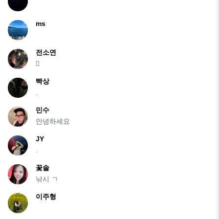
ms
전소연
🫍
빡상
.
민수
안녕하세요
JY
.
꽃솔
낚시 ㄱ
이주형