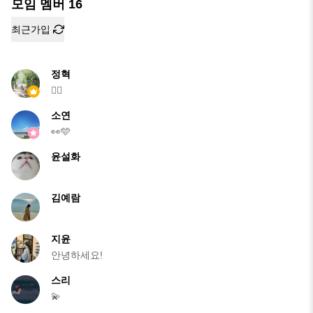
모임 멤버
16
최근가입
정혁
✍🏻
소연
👀🩵
윤설화
김예람
지윤
안녕하세요!
스리
💫