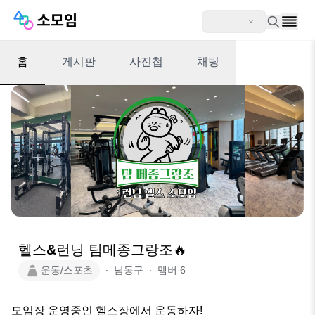
홈
게시판
사진첩
채팅
헬스&런닝 팀메종그랑조🔥
운동/스포츠
∙
남동구
∙
멤버
6
모임장 운영중인 헬스장에서 운동하자!
