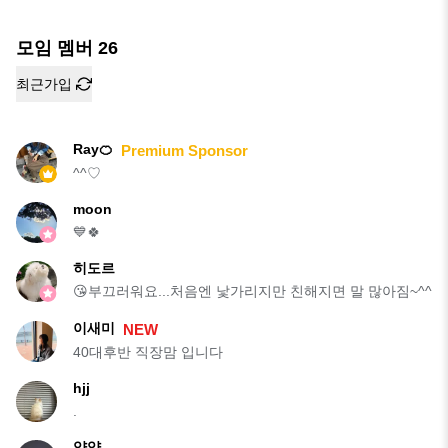
짐~^^
모임 멤버
26
최근가입
Ray🍊
Premium Sponsor
^^♡
moon
💙🍀
히도르
😘부끄러워요...처음엔 낯가리지만 친해지면 말 많아짐~^^
이새미
NEW
40대후반 직장맘 입니다
hjj
.
양양