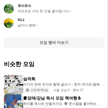
코스모스
여유로운 커피 한 잔을 좋아합니다~
리나
날마다 행복~
모임 멤버 더보기
비슷한 모임
습작회
미디어 연재 작가와 함께 글쓰기 - 현직 작가와 함께 편
안하고 즐겁게 글
인문학/책/글
∙
서울 강남구
∙
멤버
27
📙양재/강남 독서 모임 책여행🐧
취미를 독서로 만들어가요. 📚 문사철을 좋아하는 모