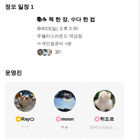
정모 일정
1
8/23(일)
📚☕ 책 한 장, 수다 한 컵
오후 3:30
8/23(일) 오후 3:30
블리스라운드 역삼점
개인음료비 +@
3
/
6
운영진
Ray🍊
moon
히도르
^^♡
💙🍀
😘부끄러워요...처
음엔 낯가리지만
친해지면 말 많아