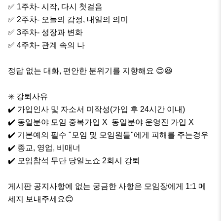
✅️ 1주차- 시작, 다시 첫걸음

✅️ 2주차- 오늘의 감정, 내일의 의미

✅️ 3주차- 성장과 변화 

✅️ 4주차- 관계 속의 나

정답 없는 대화, 편안한 분위기를 지향해요 😊😆

✳️ 강퇴사유

✔️ 가입인사 및 자소서 미작성(가입 후 24시간 이내)

✔️ 동일분야 모임 중복가입 X  동일분야 운영진 가입 X

✔️ 기본예의 필수 "모임 및 모임원들"에게 피해를 주는경우

✔️ 종교, 영업, 비매너 

✔️ 모임참석 무단 당일노쇼 2회시 강퇴 

게시판 공지사항에 없는 궁금한 사항은 모임장에게 1:1 메
세지 보내주세요😊