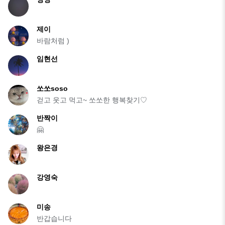
제이
바람처럼 )
임현선
쏘쏘soso
걷고 웃고 먹고~ 쏘쏘한 행복찾기♡
반짝이
🤗
왕은경
강영숙
미송
반갑습니다