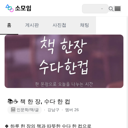
홈
게시판
사진첩
채팅
📚☕ 책 한 장, 수다 한 컵
인문학/책/글
∙
강남구
∙
멤버
26
🍀 하루 한 장의 책과 따뜻한 수다 한 컵으로 
