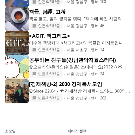
임장과 함께 책에 대
인문학/책/글
∙
서울 강남구
∙
멤버
103
책冊, 담譚, 고考
책을 열고, 말과 생각을 엮다- "책속에 빠진 사람의 얼
굴은 모두 빛이
인문학/책/글
∙
서울 강남구
∙
멤버
46
<AGIT, 책그리고>
이수역 책방카페 <책그리고>의 북클럽 아지트입니다
9년차 북클럽이며 휴
인문학/책/글
∙
서울 서초구
∙
멤버
14
공부하는 친구들(강남관악자율스터디)
🌼오프라인/온라인(웨일온) 스터디에요(2022~) 🏵신
논현역, 강남역,
인문학/책/글
∙
서울 강남구
∙
멤버
24
[경제책방-2] 2030 경제독서모임
⏰Since 22.04~ 📢 경제책방 경제독서모임-1, 300명
초과로
인문학/책/글
∙
서울 강남구
∙
멤버
202
소모임
서비스 정책