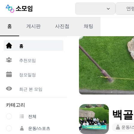
연
홈
게시판
사진첩
채팅
앱 다운로드
홈
추천모임
정모일정
최근 본 모임
카테고리
백골클
전체
운동/
운동/스포츠