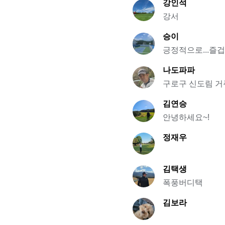
강인석
강서
승이
긍정적으로...즐겁게
나도파파
구로구 신도림 
김연승
안녕하세요~!
정재우
김택생
폭풍버디택
김보라