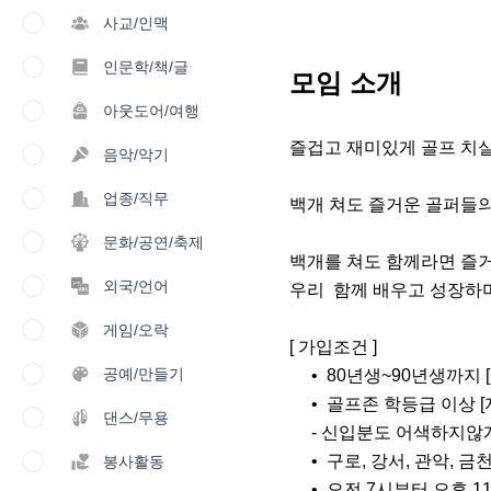
사교/인맥
인문학/책/글
모임 소개
아웃도어/여행
즐겁고 재미있게 골프 치실 분
음악/악기
업종/직무
백개 쳐도 즐거운 골퍼들의 
문화/공연/축제
백개를 쳐도 함께라면 즐거
외국/언어
우리  함께 배우고 성장하며
게임/오락
[ 가입조건 ]

공예/만들기
     •  80년생~90년생까지 [지인 추천 제외]

     •  골프존 학등급 이상 [지인 추천 제외]

댄스/무용
     - 신입분도 어색하지않게 잘 챙겨드려요~ 😃😃😃

     •  구로, 강서, 관악, 금천, 광명, 양천, 영등포, 부천 등등                                      

봉사활동
     •  오전 7시부터 오후 11시까지만 가입 허용!
