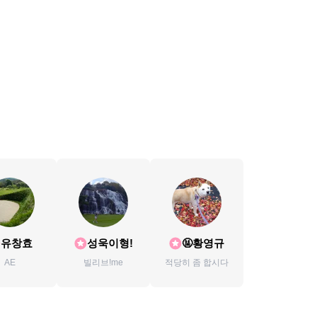
유창효
성욱이형!
🤬황영규
AE
빌리브!me
적당히 좀 합시다