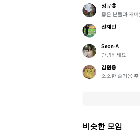
성규😍
좋은 분들과 재미
전재민
Seon-A
안녕하세요
김원용
소소한 즐거움 추
비슷한 모임