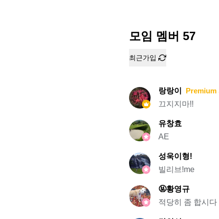
모임 멤버
57
최근가입
랑랑이
Premium 
끄지지마!!
유창효
AE
성욱이형!
빌리브!me
🤬황영규
적당히 좀 합시다