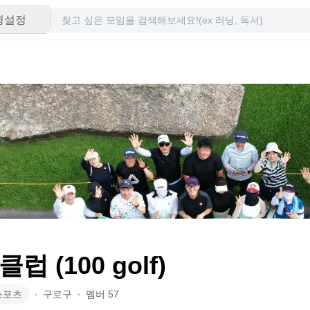
령설정
럽 (100 golf)
스포츠
∙
구로구
∙
멤버
57