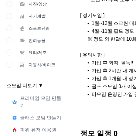
사진/영상
[ 정기모임 ]

자기계발
      •  1월~12월 스크린 대회 [상품 증정 😃😃😃]

스포츠관람
      •  4월~11월 필드 정모 [상품 증정 😃😃😃]

      ※ 정모 외 한달에 10회 이상 스크린 & 필드 라운드!

반려동물
요리/제조
[ 유의사항 ]

      •  가입 후 회칙  필독!!

자동차/바이크
      •  가입 후 2시간 내 게시판에 가입인사 작성 필수!!

      •  가입 후 1개월 내 정기모임 1회 참석 필수!!

소모임 더보기
▼
      • ﻿﻿ 골프 소모임 3개 이상 가입자 금지!!

      •  타모임 운영진 가입
프리미엄 모임 만들
기
클래스 모임 만들기
파워 유저 이용권
정모 일정
0