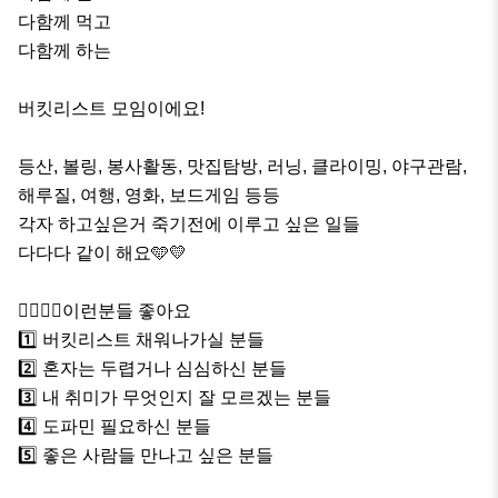
다함께 먹고

다함께 하는

버킷리스트 모임이에요!

등산, 볼링, 봉사활동, 맛집탐방, 러닝, 클라이밍, 야구관람, 
해루질, 여행, 영화, 보드게임 등등 

각자 하고싶은거 죽기전에 이루고 싶은 일들 

다다다 같이 해요🩵💛

🙋‍♂️🙋‍♀️이런분들 좋아요

1️⃣ 버킷리스트 채워나가실 분들

2️⃣ 혼자는 두렵거나 심심하신 분들

3️⃣ 내 취미가 무엇인지 잘 모르겠는 분들

4️⃣ 도파민 필요하신 분들

5️⃣ 좋은 사람들 만나고 싶은 분들
