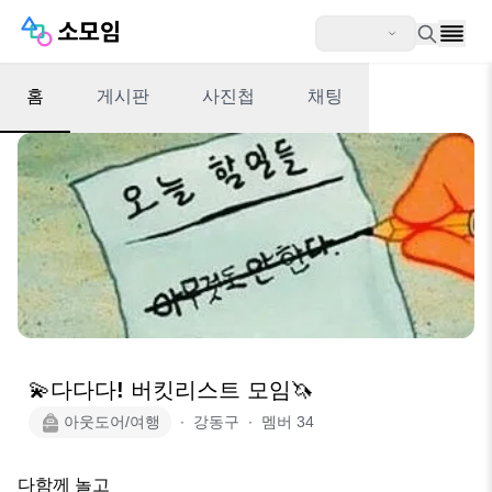
홈
게시판
사진첩
채팅
💫다다다! 버킷리스트 모임🦄
아웃도어/여행
∙
강동구
∙
멤버
34
다함께 놀고 
