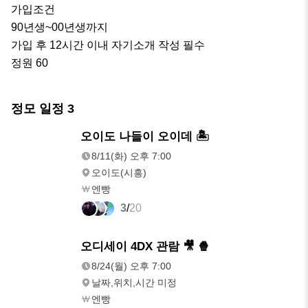
가입조건 

90년생~00년생까지

가입 후 12시간 이내 자기소개 작성 필수

정원 60
정모 일정
3
8/11(화)
오이도 나들이 오이데 🏝
오후 7:00
8/11(화) 오후 7:00
오이도(시흥)
엔빵
3
/
20
8/24(월)
오디세이 4DX 관람 🎥 🍿
오후 7:00
8/24(월) 오후 7:00
날짜,위치,시간 미정
엔빵