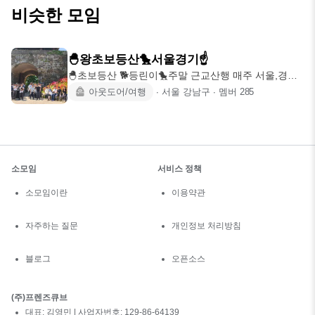
비슷한 모임
🐣왕초보등산🐤서울경기☝️
🐣초보등산 🐕등린이🐤주말 근교산행 매주 서울,경기
주변(인왕,용마
아웃도어/여행
∙
서울 강남구
∙
멤버
285
소모임
서비스 정책
소모임이란
이용약관
자주하는 질문
개인정보 처리방침
블로그
오픈소스
(주)프렌즈큐브
대표: 김영민 | 사업자번호: 129-86-64139