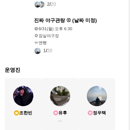
2
/
20
8/31(월)
진짜 야구관랑 ⚾️ (날짜 미정)
오후 6:30
8/31(월) 오후 6:30
잠실야구장
엔빵
1
/
20
운영진
조한빈
유후
정우택
.
𓂂𓏸