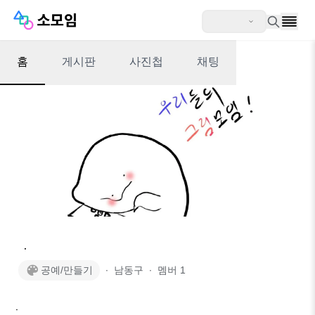
홈
게시판
사진첩
채팅
ㆍ
공예/만들기
∙
남동구
∙
멤버
1
ㆍ