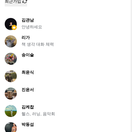
최근가입
김관남
안녕하세요
리가
책 생각 대화 체력
송이슬
최윤식
진윤서
김케찹
헬스, 러닝, 음악회
박동섭