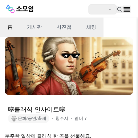
홈
게시판
사진첩
채팅
🎼클래식 인사이트🎼
문화/공연/축제
∙
청주시
∙
멤버
7
분주한 일상에 클래식 한 곡을 선물해요.
