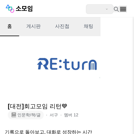
홈
게시판
사진첩
채팅
[대전]회고모임 리턴💙
인문학/책/글
∙
서구
∙
멤버
12
기록으로 돌아보고, 대화로 성장하는 시간
