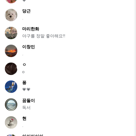
당근
.
마리한화
야구를 정말 좋아해요!!
이창민
.
ㅇ
o
퐁
💗💗
꿈돌이
독서
현
.