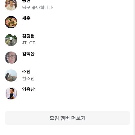
송현
당구 좋아합니다
세훈
ᆞ
김경현
JT_GT
김덕윤
소진
천소진
양용남
모임 멤버 더보기