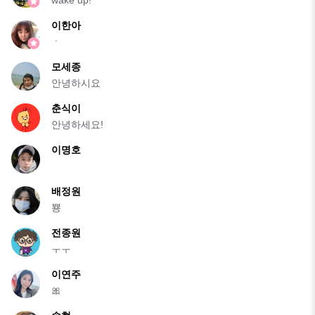
wake up!
이한아
ㆍ
모세종
안녕하시요
춘식이
안녕하세요!
이명호
배정원
뿅
전종원
ㅜㅜ
이연주
🎀