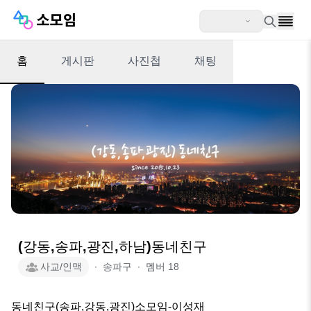
홈
게시판
사진첩
채팅
(강동,송파,광진,하남)동네친구
사교/인맥
∙
송파구
∙
멤버
18
동네친구(송파,강동,광진)소모임-이성재
