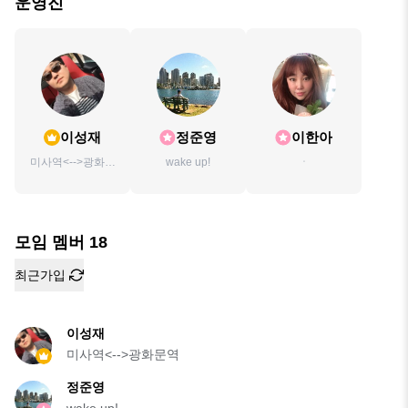
운영진
이성재
정준영
이한아
미사역<-->광화문
wake up!
ㆍ
역
모임 멤버
18
최근가입
이성재
미사역<-->광화문역
정준영