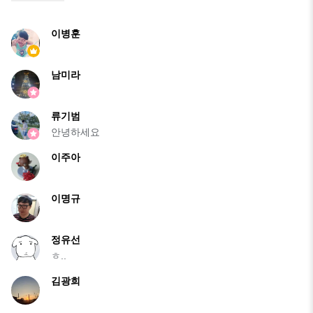
이병훈
남미라
류기범
안녕하세요
이주아
이명규
정유선
ㅎ..
김광희