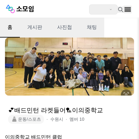
홈
게시판
사진첩
채팅
💕배드민턴 라켓들어🏸이의중학교
운동/스포츠
∙
수원시
∙
멤버
10
이의중학교 배드민턴 클럽 
