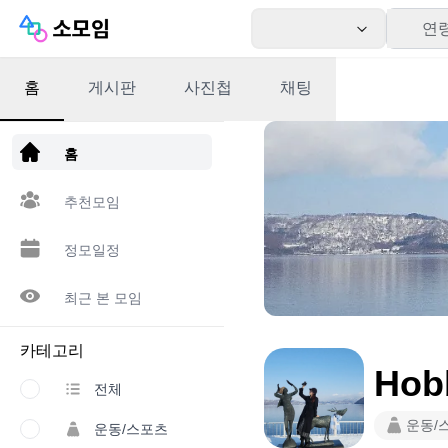
연
홈
게시판
사진첩
채팅
앱 다운로드
홈
추천모임
정모일정
최근 본 모임
카테고리
Hob
전체
운동/
운동/스포츠