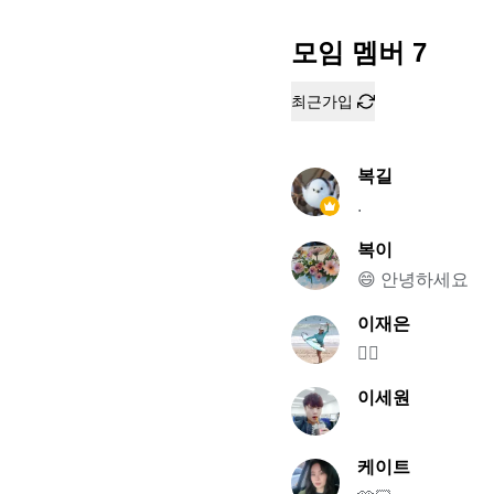
모임 멤버
7
최근가입
복길
.
복이
😄 안녕하세요
이재은
🏄‍♀️
이세원
케이트