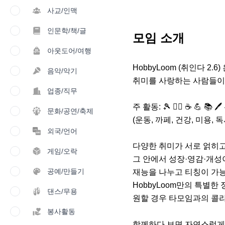
사교/인맥
인문학/책/글
모임 소개
아웃도어/여행
HobbyLoom (취인다 2.6) 
음악/악기
취미를 사랑하는 사람들이 
업종/직무
주 활동: 🎾 🏃‍♀️ ☕️ 💪 📚 🖊 
문화/공연/축제
(운동, 까페, 건강, 미용, 독
외국/언어
다양한 취미가 서로 얽히고(lo
게임/오락
그 안에서 성장·영감·개성이
공예/만들기
재능을 나누고 티칭이 가능
HobbyLoom만의 특별한
댄스/무용
원할 경우 타모임과의 콜라
봉사활동
함께하다 보면 자연스럽게 