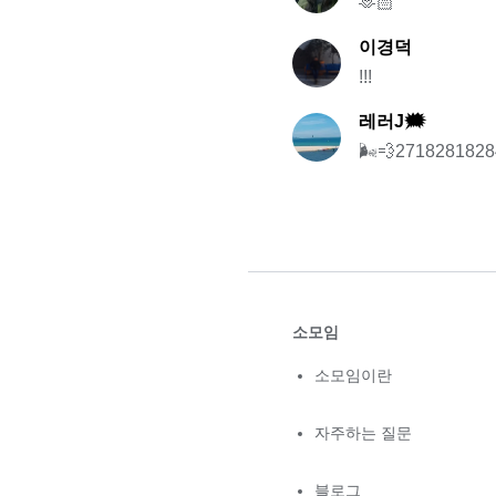
🫶🏻
이경덕
!!!
레러J🗯
🌬💨2718281828
소모임
소모임이란
자주하는 질문
블로그