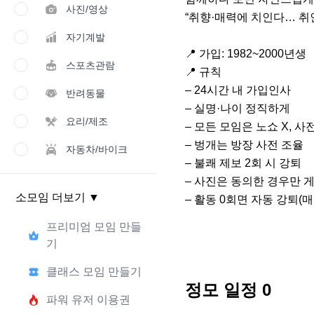
사진/영상
“취향·매력에 치인다… 취인다
자기계발
📍 가입: 1982~2000년생

스포츠관람
📍 규칙

– 24시간 내 가입인사 

반려동물
– 실명·나이 정직하게

요리/제조
– 모든 모임은 노쇼 X, 사
– 벙개는 방장 사전 조율

자동차/바이크
– 불쾌 제보 2회 시 강퇴

– 사진은 동의한 경우만 게
소모임 더보기
▼
– 활동 0회면 자동 강퇴(매년
프리미엄 모임 만들
기
클래스 모임 만들기
정모 일정
0
파워 유저 이용권