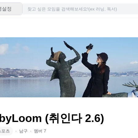
령설정
byLoom (취인다 2.6)
스포츠
∙
남구
∙
멤버
7