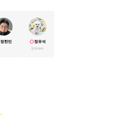
정한민
정유석
만두애비