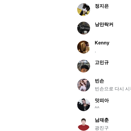
정지은
낭만락커
Kenny
.
고민규
빈손
빈손으로 다시 시
맛피아
^^
남재춘
광진구