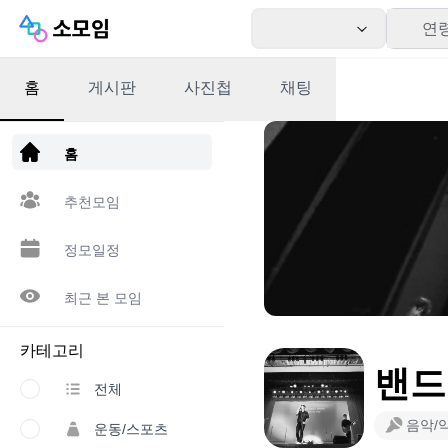
연
홈
게시판
사진첩
채팅
앱 다운로드
홈
추천모임
정모일정
최근 본 모임
카테고리
밴드
전체
음악/
운동/스포츠