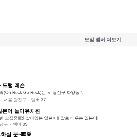
모임 멤버 더보기
 드럼 레슨
취미밴드 오락가락(Oh Rock Go Rock)은 🔹 광진구 화양동 두
∙
서울 광진구
∙
멤버
37
a 일본어 놀이유치원
📌일요일 왕초보반 모집중!!🙌 살아있는 일본어!! 말로 배우는 일본어!
강남구
∙
멤버
89
하실 분~🎹🥁