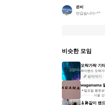
은비
반갑습니다~^^
비슷한 모임
오락가락 기타
음악/악기
wagamam
∙
서울 
🎸🎤같이 밴드