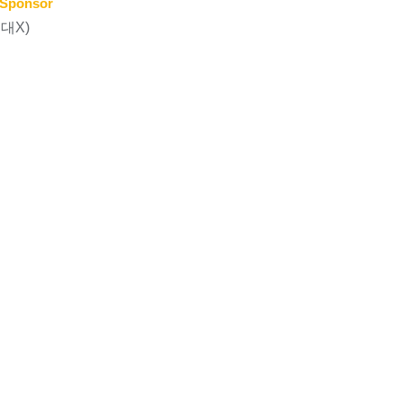
Sponsor
대X)