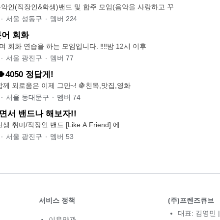
악인(직장인&학생)밴드 및 합주 모임(음악을 사랑하고 꾸
∙
서울 성동구
∙
멤버
224
어 회화
일본어로 토론하며 회화 연습을 하는 모임입니다. ‼️‼️밤 12시 이후
∙
서울 광진구
∙
멤버
77
🍀4050 정답게!
👩‍❤️‍💋‍👨 사오정과 함께 외로움은 이제 그만~! 🍇친목,맛집,영화
∙
서울 동대문구
∙
멤버
74
면서 밴드나 해보자!!
세요! 🌟 신생 취미/직장인 밴드 [Like A Friend] 에
∙
서울 광진구
∙
멤버
53
서비스 정책
(주)프렌즈큐브
대표: 김영민 |
이용약관