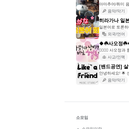
아마추어/취미 음
음악/악기
히라가나 일본
외국/언어
🍀☘️사오정☘️
사교/인맥
[밴드공연] 살
안녕하
음악/악기
소모임
소모임이란