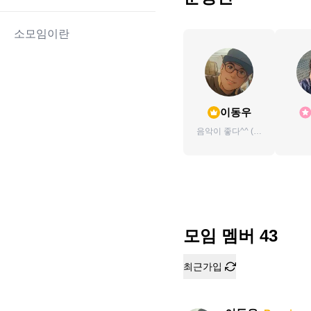
소모임이란
이동우
음악이 좋다^^ (초
대X)
모임 멤버
43
최근가입