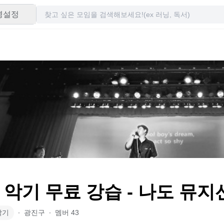
령설정
 악기 무료 강습 - 나도 뮤지
악기
∙
광진구
∙
멤버
43