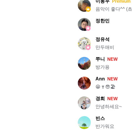
이동우
Premium 
음악이 좋다^^ (초
정한민
정유석
만두애비
쭈니
NEW
방가용
Ann
NEW
😁🍷😎🏖️
경희
NEW
안녕하세요~
빈스
반가워요