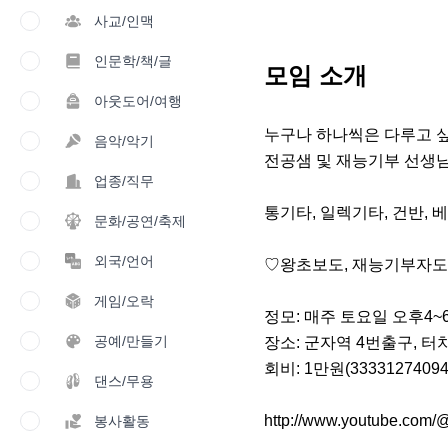
사교/인맥
인문학/책/글
모임 소개
아웃도어/여행
누구나 하나씩은 다루고 싶은
음악/악기
전공샘 및 재능기부 선생님
업종/직무
통기타, 일렉기타, 건반, 
문화/공연/축제
외국/언어
♡왕초보도, 재능기부자도 
게임/오락
정모: 매주 토요일 오후4~6
공예/만들기
장소: 군자역 4번출구, 터
회비: 1만원(3333127409
댄스/무용
http://www.youtube.com/
봉사활동