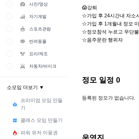
사진/영상
😱강퇴

☆가입 후 24시간내 자소서
자기계발
☆가입 후 1개월내 정모 미
스포츠관람
☆정모참석 누르고 무단불
☆음주문란 행위자
반려동물
요리/제조
자동차/바이크
정모 일정
0
소모임 더보기
▼
등록된 정모가 없습니다.
프리미엄 모임 만들
기
클래스 모임 만들기
파워 유저 이용권
운영진