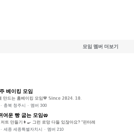
모임 멤버 더보기
주 베이킹 모임
청주 가경동, 함께 만드는 홈베이킹 모임🤎 𝕊𝕚𝕟𝕔𝕖 𝟚𝟘𝟚𝟜. 𝟙𝟘.
∙
충북 청주시
∙
멤버
300
귀여운 빵 굽는 모임🥨
핀터레스트 속 디저트 만들기👩‍🍳 그런 로망 다들 있잖아요? "핀터레
∙
세종 세종특별자치시
∙
멤버
210