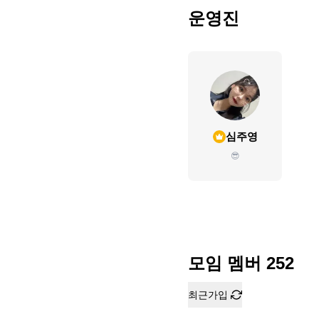
운영진
심주영
😎
모임 멤버
252
최근가입