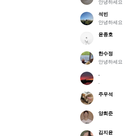
안녕하세요
석빈
안녕하세요
윤종호
한수정
안녕하세요
.
.
주우석
양희준
김지윤