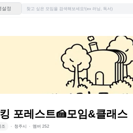
령설정
킹 포레스트🍰모임&클래스
제조
∙
청주시
∙
멤버
252