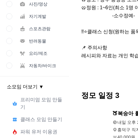
사진/영상
🥨정원 : 1~6인(최소 1명 
                         -소수정예-

자기계발
스포츠관람
‼⭐️클래스 신청(원하는 품
반려동물
📌 주의사항

요리/제조
레시피와 자료는 개인 학습
자동차/바이크
소모임 더보기
▼
정모 일정
3
프리미엄 모임 만들
기
내일
🍑복숭아 
오후 2:00
클래스 모임 만들기
내일 오후 2
흥덕구 직지
파워 유저 이용권
40,000원