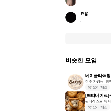
⠀
요용
.
비슷한 모임
베이클리🥨청
요리/제조
[쁘띠베이크]
요리/제조