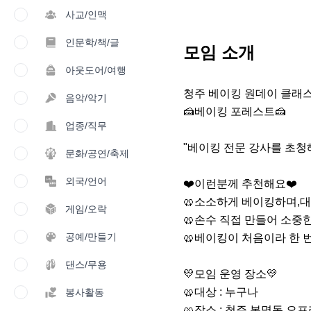
사교/인맥
인문학/책/글
모임 소개
아웃도어/여행
청주 베이킹 원데이 클래스 
음악/악기
🍰베이킹 포레스트🍰

업종/직무
"베이킹 전문 강사를 초청
문화/공연/축제
외국/언어
❤️이런분께 추천해요❤️

🥨소소하게 베이킹하며,대
게임/오락
🥨손수 직접 만들어 소중한
공예/만들기
🥨베이킹이 처음이라 한 번
댄스/무용
💛모임 운영 장소💛

🥨대상 : 누구나

봉사활동
🥨장소 : 청주 봉명동 오프