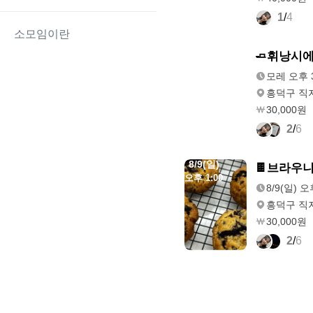
1
/
4
소모임이란
모레
🧈휘낭시에
오후 3:00
모레 오후 3
흥덕구 직지
30,000원
2
/
6
8/9(일)
🍫브라우니
오후 1:00
8/9(일) 오
흥덕구 직지
30,000원
2
/
6