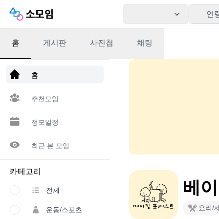
연
홈
게시판
사진첩
채팅
앱 다운로드
홈
추천모임
정모일정
최근 본 모임
카테고리
베이
전체
요리/
운동/스포츠