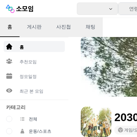
연
홈
게시판
사진첩
채팅
앱 다운로드
홈
추천모임
정모일정
최근 본 모임
카테고리
203
전체
게임/
운동/스포츠