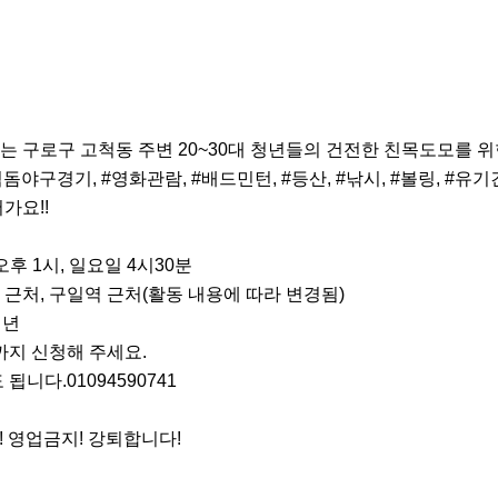
는 구로구 고척동 주변 20~30대 청년들의 건전한 친목도모를 
척돔야구경기, #영화관람, #배드민턴, #등산, #낚시, #볼링, #유
요!!

후 1시, 일요일 4시30분

근처, 구일역 근처(활동 내용에 따라 변경됨)

년

까지 신청해 주세요.

니다.01094590741

! 영업금지! 강퇴합니다!