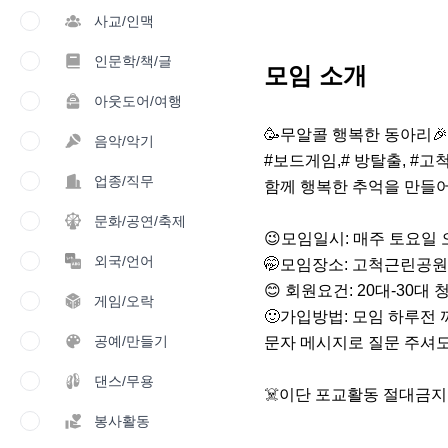
사교/인맥
인문학/책/글
모임 소개
아웃도어/여행
🥳무알콜 행복한 동아리
음악/악기
#보드게임,# 방탈출, #고
업종/직무
함께 행복한 추억을 만들어가
문화/공연/축제
😉모임일시: 매주 토요일 오
외국/언어
🤭모임장소: 고척근린공원 
😊 회원요건: 20대-30대 청
게임/오락
🙂가입방법: 모임 하루전 
공예/만들기
문자 메시지로 질문 주셔도 됩
댄스/무용
☠️이단 포교활동 절대금지
봉사활동