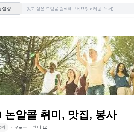
령설정
0 논알콜 취미, 맛집, 봉사
오락
∙
구로구
∙
멤버
12