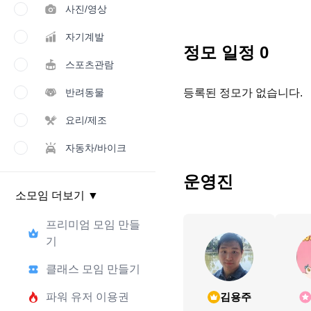
사진/영상
자기계발
정모 일정
0
스포츠관람
반려동물
등록된 정모가 없습니다.
요리/제조
자동차/바이크
운영진
소모임 더보기
▼
프리미엄 모임 만들
기
클래스 모임 만들기
파워 유저 이용권
김용주