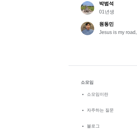
박범석
01년생
원동민
Jesus is my road, 
소모임
소모임이란
자주하는 질문
블로그