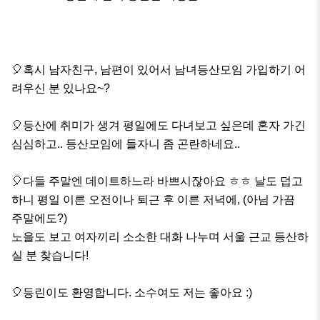
🎈혹시 남자친구, 남편이 있어서 남녀등산모임 가입하기 어
려우신 분 있나요~? 

🎈등산에 취미가 생겨 평일에도 다녀보고 싶은데 혼자 가긴 
심심하고.. 등산모임에 들자니 좀 곤란하네요..

🎈다들 주말엔 데이트하느라 바쁘시잖아요 ㅎㅎ 날도 덥고 
하니 평일 이른 오전이나 퇴근 후 이른 저녁에, (아님 가끔 
주말에도?)

노을도 보고 여자끼리 소소한 대화 나누며 서울 근교 등산하
실 분 찾습니다! 

🎈등린이도 환영합니다. 소수여도 저는 좋아요 :) 
