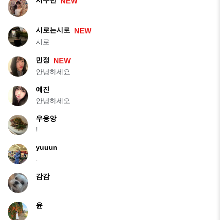
NEW
시로는시로
NEW
시로
민정
NEW
안녕하세요
예진
안녕하세오
우웅앙
!
yuuun
.
감감
윤