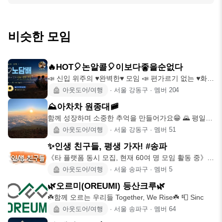
비슷한 모임
🔥HOT🎈논알콜🎈이보다좋을순없다
📣 신입 위주의 ♥완벽한♥ 모임 📣 편가르기 없는 ♥화합
의♥ 모임 📣 서
아웃도어/여행
∙
서울 강동구
∙
멤버
204
⛰️아차차 원종대🚞
함께 성장하며 소중한 추억을 만들어가요😁 🌄 평일
아차산 야등과 주말
아웃도어/여행
∙
서울 강동구
∙
멤버
51
✨️인생 친구들, 평생 가자! #송파
《타 플랫폼 동시 모집, 현재 60여 명 모임 활동 중》
“일회성이 아
아웃도어/여행
∙
서울 송파구
∙
멤버
5
🌿오르미(OREUMI) 등산크루🌿
☘️함께 오르는 우리들 Together, We Rise☘️ 📮 Sinc
아웃도어/여행
∙
서울 송파구
∙
멤버
64