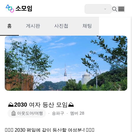
홈
게시판
사진첩
채팅
⛰️2030 여자 등산 모임⛰️
아웃도어/여행
∙
송파구
∙
멤버
28
🙋🏻‍♀️ 2030 평일에 같이 등산할 여성분-! 🙋🏻‍♀️
