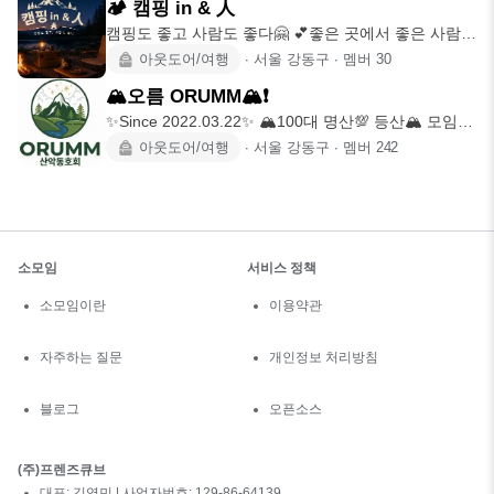
🏕 캠핑 in & 人
캠핑도 좋고 사람도 좋다🤗 💕좋은 곳에서 좋은 사람들
과 since 20
아웃도어/여행
∙
서울 강동구
∙
멤버
30
🏔오름 ORUMM🏔❗️
✨Since 2022.03.22✨ 🏔100대 명산💯 등산🏔 모임인
스타 :
아웃도어/여행
∙
서울 강동구
∙
멤버
242
소모임
서비스 정책
소모임이란
이용약관
자주하는 질문
개인정보 처리방침
블로그
오픈소스
(주)프렌즈큐브
대표: 김영민 | 사업자번호: 129-86-64139