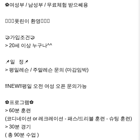
⚽️여성부 / 남성부 / 무료체험 받으쎄용

🏃🏻‍♂️풋린이 환영🏃🏻‍♀️

🤝가입조건🤝

> 20세 이상 누구나^^

📌일   정📌

> 평일레슨 / 주말레슨 문의 (마감임박)

‼️NEW‼️평일 오전 여성 오픈 문의가능

⚽️프로그램⚽️ 

> 60분 훈련

(코디네이션 or 레크레이션 - 패스/드리블 훈련 - 슈팅 훈련)

> 30분 경기

( 총 90분 수업 )
