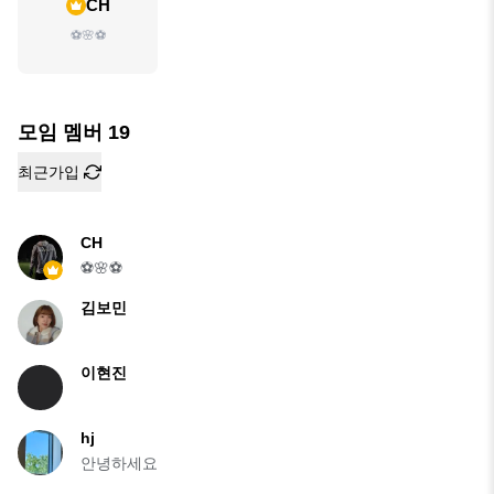
CH
⚽️🌸⚽️
모임 멤버
19
최근가입
CH
⚽️🌸⚽️
김보민
이현진
hj
안녕하세요