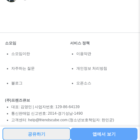
소모임
서비스 정책
소모임이란
이용약관
자주하는 질문
개인정보 처리방침
블로그
오픈소스
(주)프렌즈큐브
대표: 김영민 | 사업자번호: 129-86-64139
통신판매업 신고번호: 2014-경기성남-1490
고객센터: help@friendscube.com (청소년보호책임자: 한민균)
공유하기
앱에서 보기