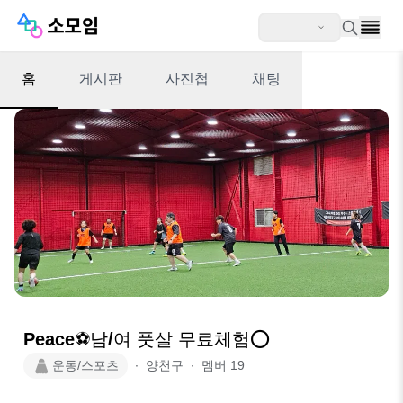
홈
게시판
사진첩
채팅
Peace⚽️남/여 풋살 무료체험⭕
운동/스포츠
∙
양천구
∙
멤버
19