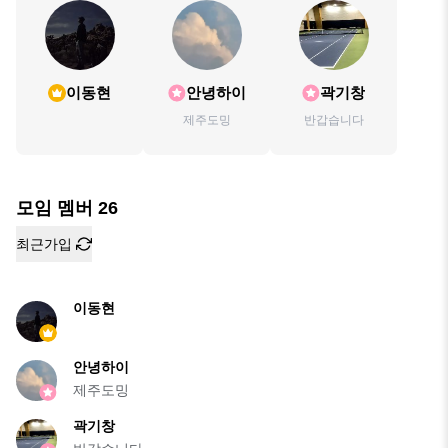
이동현
안녕하이
곽기창
제주도밍
반갑습니다
모임 멤버
26
최근가입
이동현
안녕하이
제주도밍
곽기창