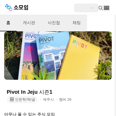
홈
게시판
사진첩
채팅
Pivot In Jeju 시즌1
인문학/책/글
∙
제주시
∙
멤버
26
아무나 올 수 있는 주식 모임
