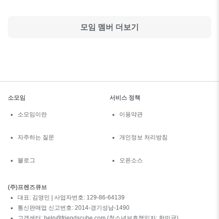
모임 멤버 더보기
소모임
서비스 정책
소모임이란
이용약관
자주하는 질문
개인정보 처리방침
블로그
오픈소스
(주)프렌즈큐브
대표: 김영민 | 사업자번호: 129-86-64139
통신판매업 신고번호: 2014-경기성남-1490
고객센터: help@friendscube.com (청소년보호책임자: 한민균)