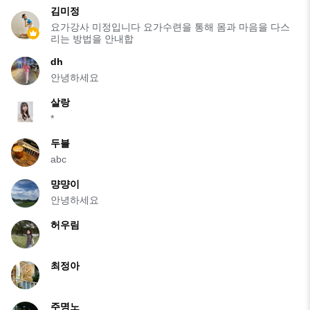
김미정
요가강사 미정입니다 요가수련을 통해 몸과 마음을 다스
리는 방법을 안내합
dh
안녕하세요
살랑
*
두블
abc
먕먕이
안녕하세요
허우림
최정아
주명노