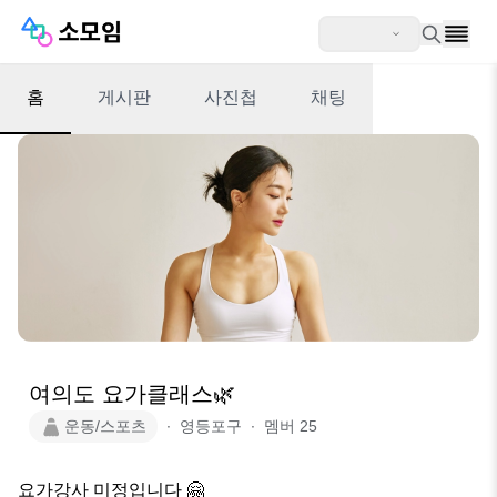
홈
게시판
사진첩
채팅
여의도 요가클래스🌿
운동/스포츠
∙
영등포구
∙
멤버
25
요가강사 미정입니다 🤗
