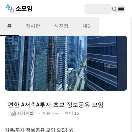
홈
게시판
사진첩
채팅
편한 #저축#투자 초보 정보공유 모임
자기계발
∙
해운대구
∙
멤버
16
저축/투자 정보공유 모임 모집! 💰
