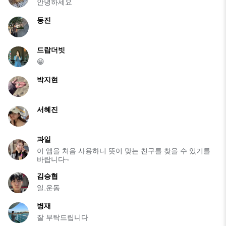
안녕하세요
동진
드랍더빗
😁
박지현
서혜진
과일
이 앱을 처음 사용하니 뜻이 맞는 친구를 찾을 수 있기를
바랍니다~
김승협
일,운동
병재
잘 부탁드립니다