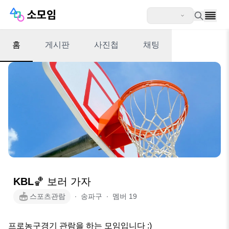
홈
게시판
사진첩
채팅
KBL🏀 보러 가자
스포츠관람
∙
송파구
∙
멤버
19
프로농구경기 관람을 하는 모임입니다 :)
