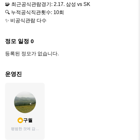
🧩 최근공식관람경기: 2.17. 삼성 vs SK

🔍 누적공식직관횟수: 10회

✨️ 비공식관람 다수
정모 일정
0
등록된 정모가 없습니다.
운영진
구월
평범한 것에 감사
하자