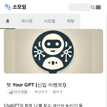
홈
게시판
사진첩
채팅
챗 Your GPT (신입 이벤트!)
자기계발
∙
부산진구
∙
멤버
9
ChatGPT와 함께 '나'를 찾고, 생산성 높이기! 🤩
