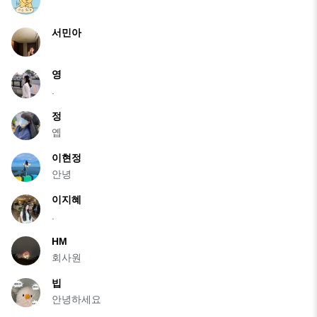
서민아
영
.
정
옙
이현정
안녕
이지혜
.
HM
회사원
빕
안녕하세요