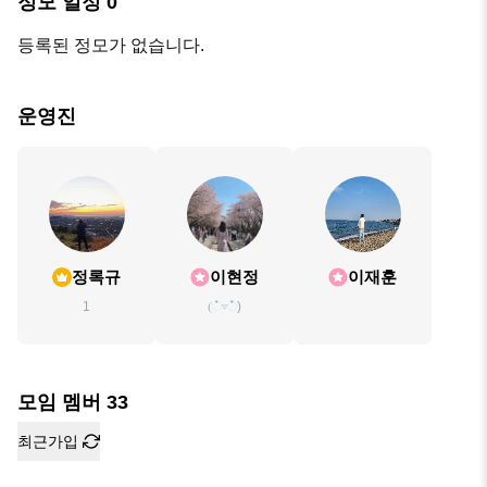
정모 일정
0
등록된 정모가 없습니다.
운영진
정록규
이현정
이재훈
1
(்▿்)
모임 멤버
33
최근가입