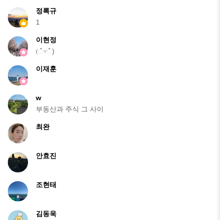
정록규
1
이현정
(்▿்)
이재훈
w
부동산과 주식 그 사이
최완
안효진
조현태
김동욱