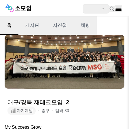
홈
게시판
사진첩
채팅
대구/경북 재테크모임_2
자기계발
∙
중구
∙
멤버
33
My Success Grow 
