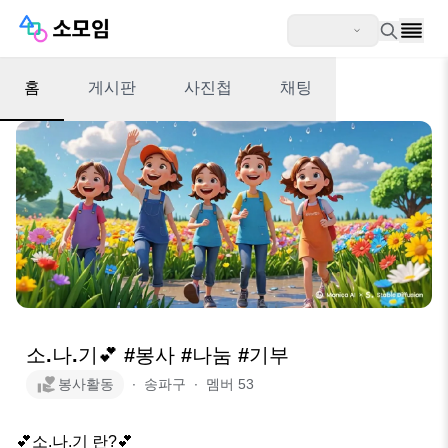
홈
게시판
사진첩
채팅
소.나.기💕 #봉사 #나눔 #기부
봉사활동
∙
송파구
∙
멤버
53
💕소.나.기 란?💕
