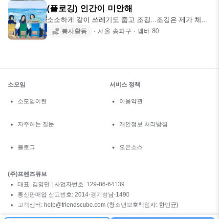
(플로깅) 인간이 미안해
소소하게 같이 쓰레기도 줍고 조깅...조깅은 제가 체력
이 안되서 하이킹으
봉사활동
∙
서울 송파구
∙
멤버
80
소모임
서비스 정책
소모임이란
이용약관
자주하는 질문
개인정보 처리방침
블로그
오픈소스
(주)프렌즈큐브
대표: 김영민 | 사업자번호: 129-86-64139
통신판매업 신고번호: 2014-경기성남-1490
고객센터: help@friendscube.com (청소년보호책임자: 한민균)