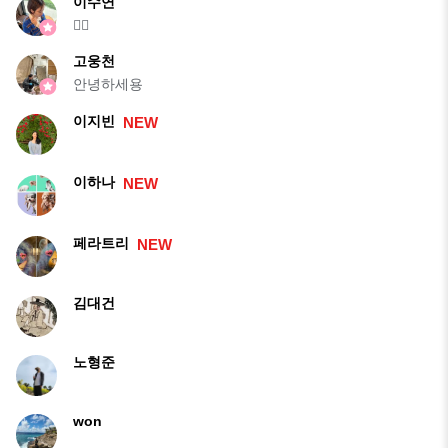
이수연
🙋‍♀️
고웅천
안녕하세용
이지빈
NEW
이하나
NEW
페라트리
NEW
김대건
노형준
won