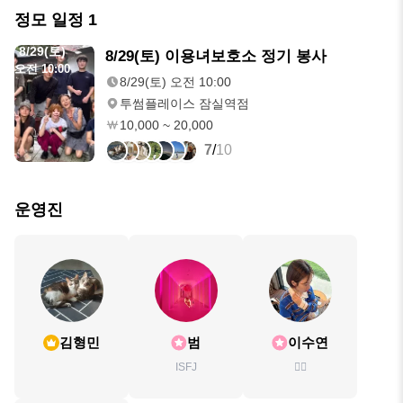
정모 일정
1
8/29(토)
8/29(토) 이용녀보호소 정기 봉사
오전 10:00
8/29(토) 오전 10:00
투썸플레이스 잠실역점
10,000 ~ 20,000
7
/
10
운영진
김형민
범
이수연
ISFJ
🙋‍♀️