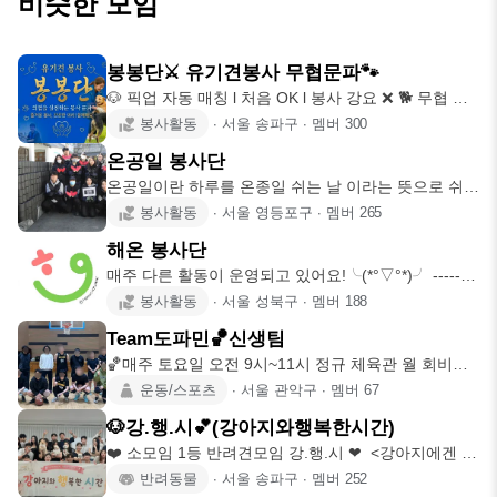
비슷한 모임
봉봉단⚔️ 유기견봉사 무협문파🐾
🐶 픽업 자동 매칭 l 처음 OK l 봉사 강요 ❌ 🐕 무협 정
파의 의
봉사활동
∙
서울 송파구
∙
멤버
300
온공일 봉사단
온공일이란 하루를 온종일 쉬는 날 이라는 뜻으로 쉬는
날에 봉사를 하는
봉사활동
∙
서울 영등포구
∙
멤버
265
해온 봉사단
매주 다른 활동이 운영되고 있어요!╰(*°▽°*)╯ --------
---
봉사활동
∙
서울 성북구
∙
멤버
188
Team도파민🏀신생팀
🏀매주 토요일 오전 9시~11시 정규 체육관 월 회비
20,000원 게
운동/스포츠
∙
서울 관악구
∙
멤버
67
🐶강.행.시💕(강아지와행복한시간)
❤️ 소모임 1등 반려견모임 강.행.시 ❤ ️ <강아지에겐 견
주가 보여
반려동물
∙
서울 송파구
∙
멤버
252