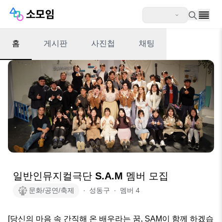
홈
게시판
사진첩
채팅
일반인뮤지컬극단 S.A.M 멤버 모집
문화/공연/축제
∙
성동구
∙
멤버
4
[당신의 마음 속 간직해 온 배우라는 꿈, SAM이 함께 하겠습