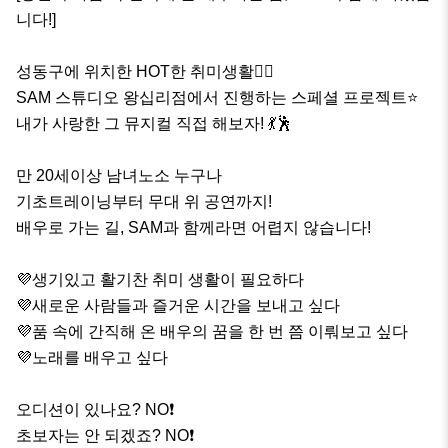
니다!]

성동구에 위치한 HOT한 취미생활❤️‍🔥

SAM 스튜디오 왕십리점에서 진행하는 스페셜 프로젝트⭐️

내가 사랑한 그 뮤지컬 직접 해보자! 💃🕺

만 20세이상 남녀노소 누구나 

기초트레이닝부터 무대 위 공연까지!

배우로 가는 길, SAM과 함께라면 어렵지 않습니다!

💜생기있고 활기찬 취미 생활이 필요하다 

💜새로운 사람들과 즐거운 시간을 보내고 싶다

💜품 속에 간직해 온 배우의 꿈을 한 번 쯤 이뤄보고 싶다

💜노래를 배우고 싶다

오디션이 있나요? NO❗️

초보자는 안 되겠죠? NO❗️
