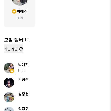
박예진
Hi hi
모임 멤버
11
최근가입
박예진
Hi hi
김정수
김중현
엉겅퀴