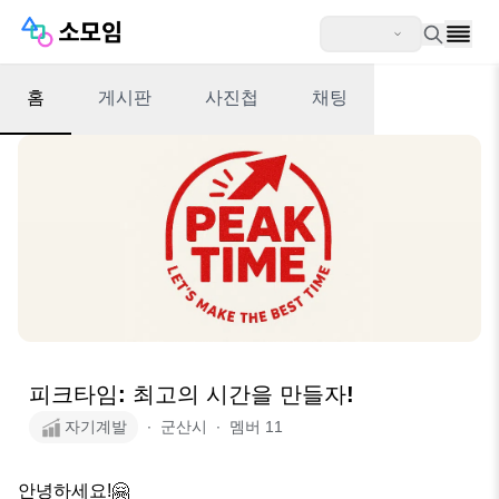
홈
게시판
사진첩
채팅
피크타임: 최고의 시간을 만들자!
자기계발
∙
군산시
∙
멤버
11
안녕하세요!🤗
