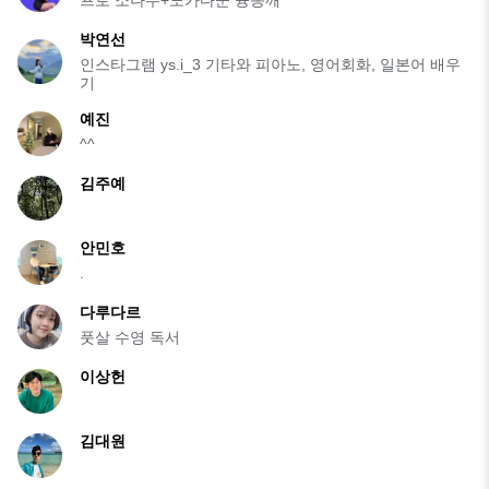
프로 소나무+노가다꾼 융똥깨
박연선
인스타그램 ys.i_3 기타와 피아노, 영어회화, 일본어 배우
기
예진
^^
김주예
안민호
.
다루다르
풋살 수영 독서
이상헌
김대원