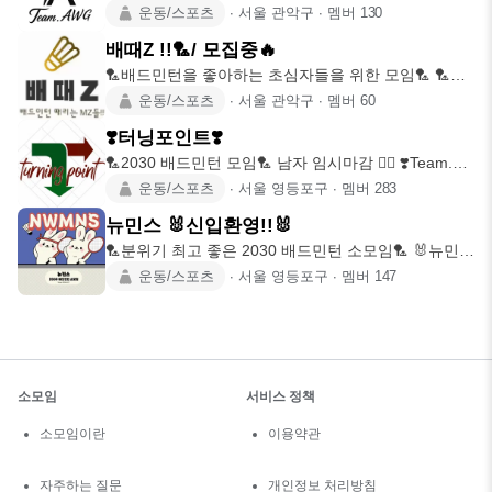
운동/스포츠
∙
서울 관악구
∙
멤버
130
배때Z !!🏸/ 모집중🔥
🏸배드민턴을 좋아하는 초심자들을 위한 모임🏸 🏸모
임 내 셔틀콕 판매🏸
운동/스포츠
∙
서울 관악구
∙
멤버
60
❣️터닝포인트❣️
🏸2030 배드민턴 모임🏸 남자 임시마감 ✋🏻 ❣️Team.
Turni
운동/스포츠
∙
서울 영등포구
∙
멤버
283
뉴민스 🐰신입환영!!🐰
🏸분위기 최고 좋은 2030 배드민턴 소모임🏸 🐰뉴민스
🐰 Since 2
운동/스포츠
∙
서울 영등포구
∙
멤버
147
소모임
서비스 정책
소모임이란
이용약관
자주하는 질문
개인정보 처리방침