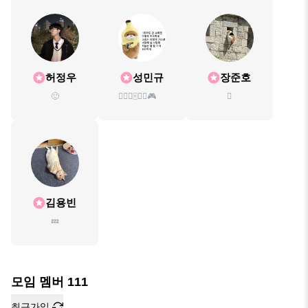
허정우
성민규
장준호
🙂
🏄‍♂️🏸🀄🎲🎾🎮
🫪
김용빈
💤
모임 멤버
111
최근가입