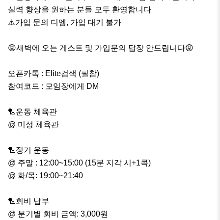
실력 향상을 원하는 분들 모두 환영합니다 

⚠️가입 문의 디엠, 가입 대기 불가

😡새벽에 오는 게스트 및 가입문의 답장 안드립니다😡

오픈카톡 : Elite검색 (필참)

참여코드 : 모임장에게 DM

🏸운동 체육관

@ 미성 체육관

🏸정기 운동

@ 주말 : 12:00~15:00 (15분 지각 시+1콕)

@ 화/목: 19:00~21:40

🏸회비 납부

@ 분기별 회비 금액: 3,000원
