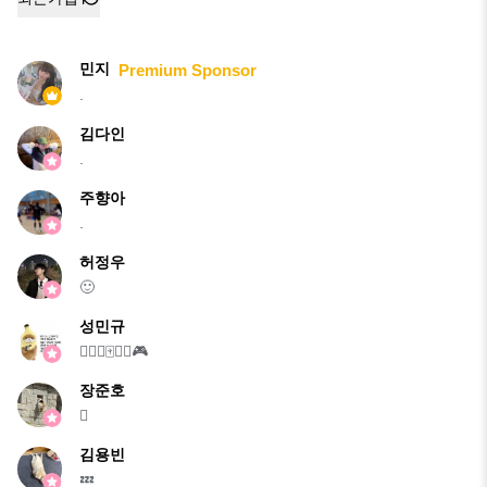
민지
Premium Sponsor
.
김다인
.
주향아
.
허정우
🙂
성민규
🏄‍♂️🏸🀄🎲🎾🎮
장준호
🫪
김용빈
💤