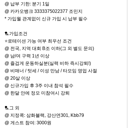
@ 납부 기한: 분기 1일

@ 카카오뱅크 3333375022377 조민지

* 가입월 관계없이 신규 가입 시 납부 필수

🏸가입조건 

⭐️로테이션 가능 여부 최우선 조건 

@ 전국, 지역 대회 B조 이하(그 외 별도 문의)

@ 남/여 구력 1년 이상

@ 즐겁게 운동하실분(실력 비하 즉시강퇴!)

@ 비매너 / 텃세 / 이성 만남 / 타모임 영업 사절

@ 20살 이상

@ 신규가입 후 3주 이내 참석 필수

@ 한달 안에 정모 미참여시 강퇴

🏸그 외

@ 지정콕: 삼화블랙, 강산연301, Kbb79 

@ 게스트 참여: 3000원
