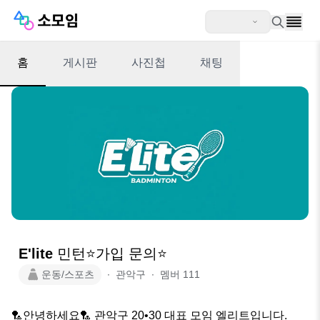
홈
게시판
사진첩
채팅
E'lite 민턴⭐️가입 문의⭐️
운동/스포츠
∙
관악구
∙
멤버
111
🏸안녕하세요🏸 관악구 20•30 대표 모임 엘리트입니다. 
