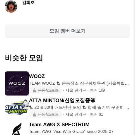
김희호
모임 멤버 더보기
비슷한 모임
WOOZ
TEAM WOOZ 🏸 운동장소 장군봉체육관 (서울특별시
관악구 남부순
운동/스포츠
∙
서울 관악구
∙
멤버
109
ATTA MINTON/신입모집중😃
🏸 20 & 30대 배드민턴 모임 🏸 함께 즐기며 꾸준히 운
동하실 분
운동/스포츠
∙
서울 관악구
∙
멤버
81
Team.AWG X SPECTRUM
Team. AWG “Ace With Grace” since 2025.07