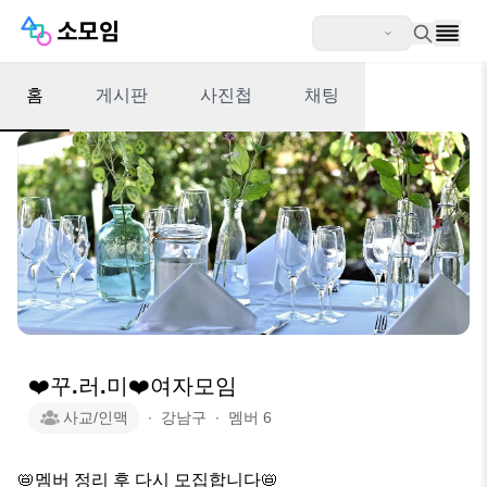
홈
게시판
사진첩
채팅
❤️꾸.러.미❤️여자모임
사교/인맥
∙
강남구
∙
멤버
6
📛멤버 정리 후 다시 모집합니다📛
