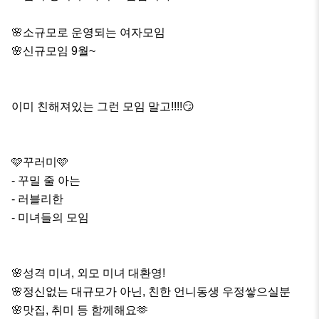
🌸소규모로 운영되는 여자모임

🌸신규모임 9월~

이미 친해져있는 그런 모임 말고!!!!😏

🩷꾸러미🩷

- 꾸밀 줄 아는 

- 러블리한

- 미녀들의 모임

🌸성격 미녀, 외모 미녀 대환영!

🌸정신없는 대규모가 아닌, 친한 언니동생 우정쌓으실분

🌸맛집, 취미 등 함께해요🫶
