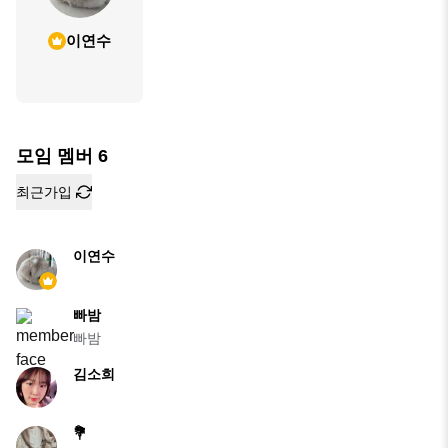
이연수
모임 멤버
6
최근가입
이연수
빠밤
빠밤
김소희
💐