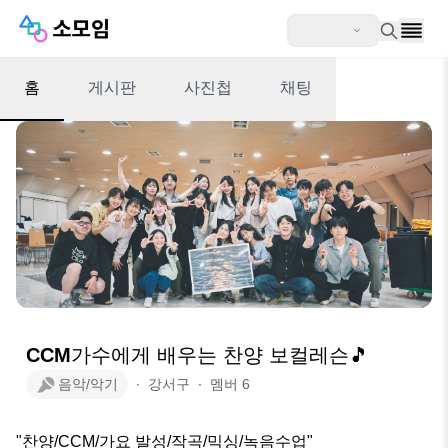
홈
게시판
사진첩
채팅
CCM가수에게 배우는 찬양 보컬레슨🎵
음악/악기
∙
강서구
∙
멤버
6
"찬양/CCM/가요 발성/작곡/믹싱/녹음수업"
