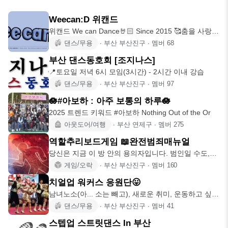
Weecan:D 위캔드
위캔드 We can Dance🤘🏻 Since 2015 🥰춤을 사랑하
고
댄스/무용
∙
부산 부산진구
∙
멤버
68
부산 댄스동호회 [조지나스]
📍토요일 저녁 6시 모임(3시간) - 2시간 이내 강습
댄스/무용
∙
부산 부산진구
∙
멤버
97
🪷#아보하 : 아주 보통의 하루🪷
2025 트렌드 키워드 #아보하 Nothing Out of the Or
아웃도어/여행
∙
부산 연제구
∙
멤버
275
역할추리보드게임 📖완전범죄매뉴얼
당신은 지금 이 방 안의 용의자입니다. 범인일 수도,무
고한 시민일 수도
게임/오락
∙
부산 부산진구
∙
멤버
160
치얼업 워커스 응원단😛
남녀노소(아... 소는 빼고), 새로운 취미, 운동하고 싶은
사람들 모여
댄스/무용
∙
부산 부산진구
∙
멤버
41
스텝업 스트릿댄스 In 부산