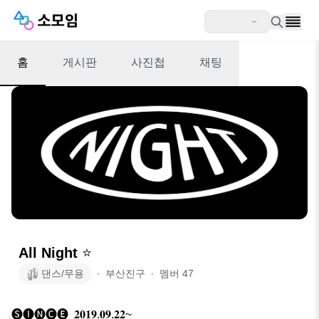
홈
게시판
사진첩
채팅
All Night ⭐
댄스/무용
∙
부산진구
∙
멤버
47
🅢🅘🅝🅒🅔  𝟐𝟎𝟏𝟗.𝟎𝟗.𝟐𝟐~
