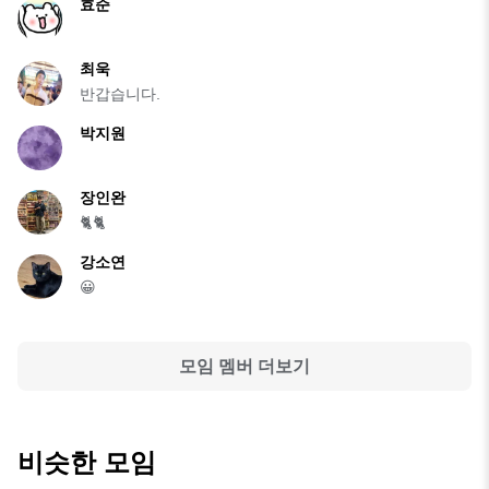
효준
최욱
반갑습니다.
박지원
장인완
🐈🐈
강소연
😀
모임 멤버 더보기
비슷한 모임