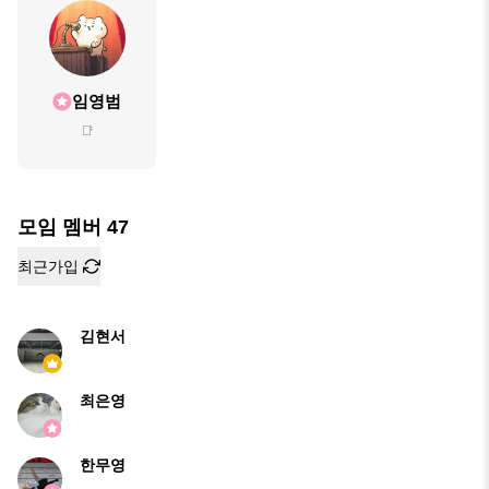
임영범
📑
모임 멤버
47
최근가입
김현서
최은영
한무영