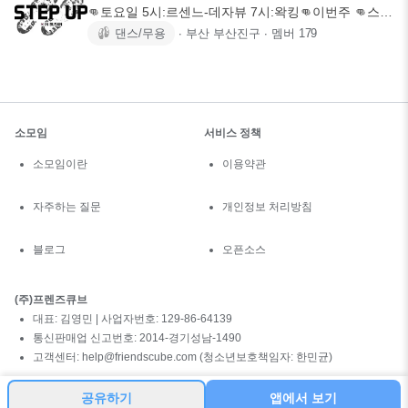
👊토요일 5시:르센느-데자뷰 7시:왁킹👊이번주 👊스트
릿댄서들과 함께하는
댄스/무용
∙
부산 부산진구
∙
멤버
179
소모임
서비스 정책
소모임이란
이용약관
자주하는 질문
개인정보 처리방침
블로그
오픈소스
(주)프렌즈큐브
대표: 김영민 | 사업자번호: 129-86-64139
통신판매업 신고번호: 2014-경기성남-1490
고객센터: help@friendscube.com (청소년보호책임자: 한민균)
공유하기
앱에서 보기