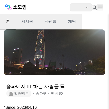
홈
게시판
사진첩
채팅
송파에서 IT 하는 사람들 💻
업종/직무
∙
송파구
∙
멤버
80
*Since. 2023/04/16
