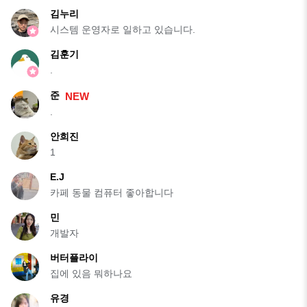
김누리
시스템 운영자로 일하고 있습니다.
김훈기
.
준
NEW
.
안희진
1
E.J
카페 동물 컴퓨터 좋아합니다
민
개발자
버터플라이
집에 있음 뭐하나요
유경