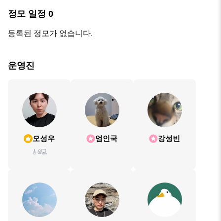
정모 일정
0
등록된 정모가 없습니다.
운영진
오성우
엄인국
강성빈
🎸&💻