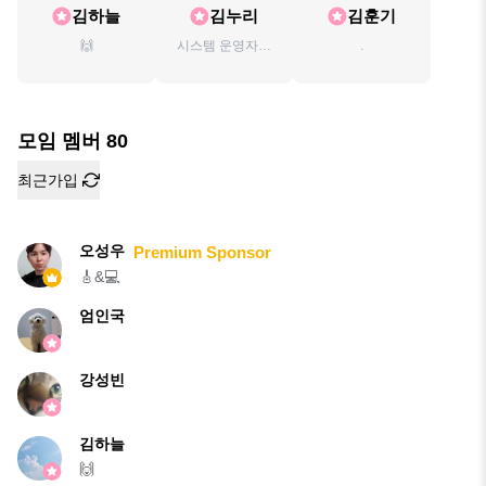
김하늘
김누리
김훈기
🙌
시스템 운영자로
.
일하고 있습니다.
모임 멤버
80
최근가입
오성우
Premium Sponsor
🎸&💻
엄인국
강성빈
김하늘
🙌