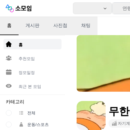
연
홈
게시판
사진첩
채팅
앱 다운로드
홈
추천모임
정모일정
최근 본 모임
카테고리
무한
전체
자기계
운동/스포츠