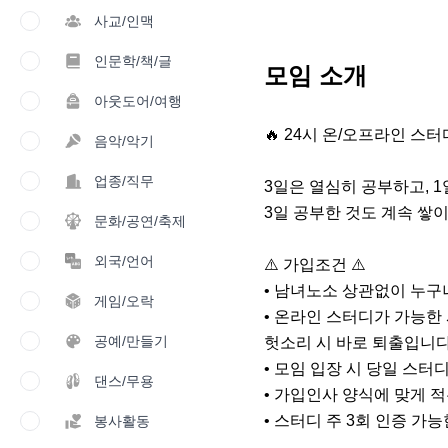
사교/인맥
인문학/책/글
모임 소개
아웃도어/여행
🔥 24시 온/오프라인 스터디
음악/악기
업종/직무
3일은 열심히 공부하고, 1
3일 공부한 것도 계속 쌓이
문화/공연/축제
외국/언어
⚠️ 가입조건 ⚠️

• 남녀노소 상관없이 누구나
게임/오락
• 온라인 스터디가 가능한 사
공예/만들기
헛소리 시 바로 퇴출입니다
• 모임 입장 시 당일 스터
댄스/무용
• 가입인사 양식에 맞게 적
• 스터디 주 3회 인증 가능한
봉사활동