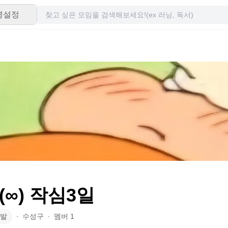
령설정
(∞) 작심3일
발
∙
수성구
∙
멤버
1