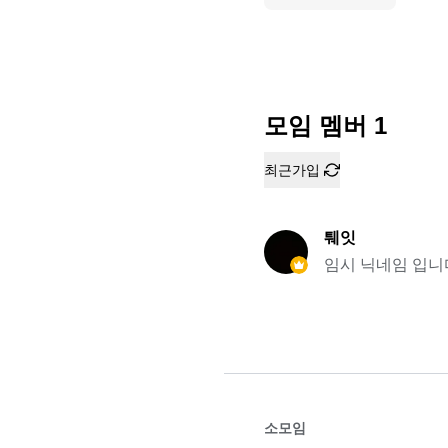
모임 멤버
1
최근가입
퉤잇
임시 닉네임 입니
소모임