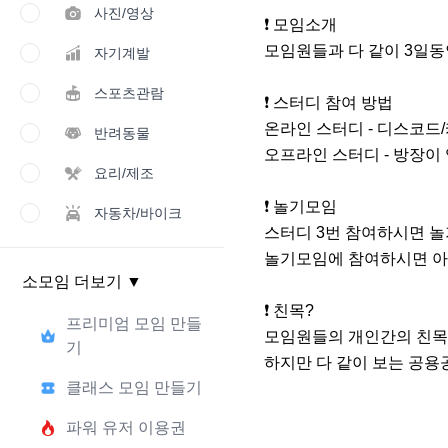
사진/영상
❗️ 모임소개

모임원들과 다 같이 3일동
자기계발
스포츠관람
❗️ 스터디 참여 방법

온라인 스터디 - 디스코드
반려동물
오프라인 스터디 - 방장이 
요리/제조
❗️ 놀기모임

자동차/바이크
스터디 3번 참여하시면 놀기
놀기모임에 참여하시면 아
소모임 더보기
▼
❗️ 친목?

프리미엄 모임 만들
모임원들의 개인간의 친목
기
하지만 다 같이 보는 공용
클래스 모임 만들기
파워 유저 이용권