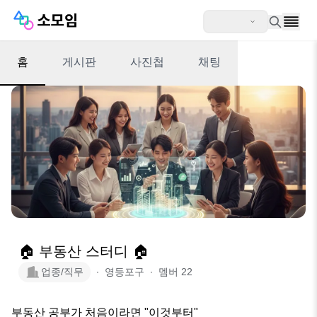
홈
게시판
사진첩
채팅
🏠 부동산 스터디 🏠
업종/직무
∙
영등포구
∙
멤버
22
부동산 공부가 처음이라면 "이것부터"
