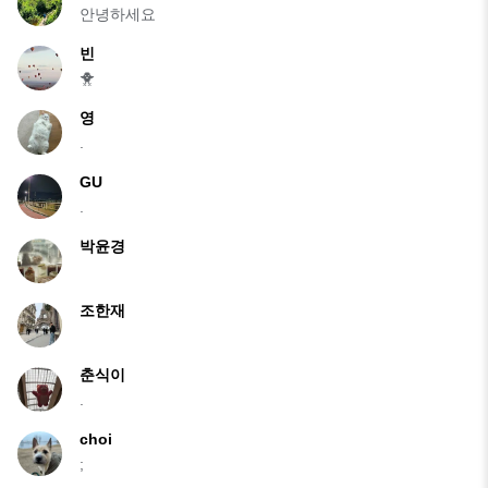
안녕하세요
빈
🐥
영
.
GU
.
박윤경
조한재
춘식이
.
choi
;