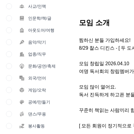
사교/인맥
인문학/책/글
모임 소개
아웃도어/여행
찜하신 분들 가입하세요!

음악/악기
8/29 찰스 디킨스 - [ 두 도
업종/직무
모임 창립일 2026.04.10 

문화/공연/축제
여명 독서회의 창립멤버가 
외국/언어
모임 많이 열어요.

게임/오락
독서 진득하게 하고픈 분들
공예/만들기
꾸준히 책읽는 사람끼리 함
댄스/무용
[ 모든 회원이 정기적으로 
봉사활동