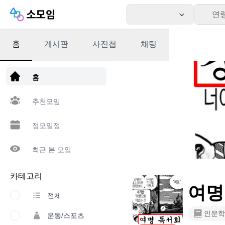
연
홈
게시판
사진첩
채팅
앱 다운로드
홈
추천모임
정모일정
최근 본 모임
카테고리
여명독
전체
인문학
운동/스포츠