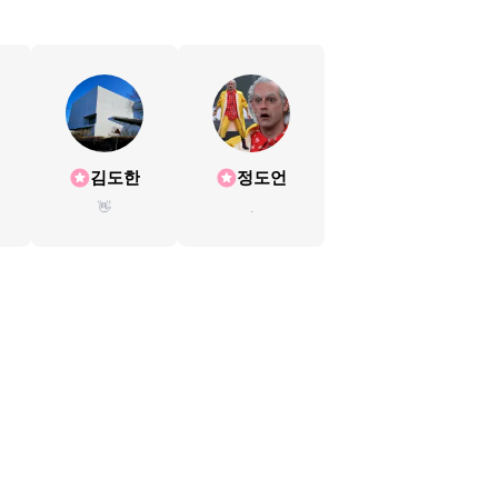
김도한
정도언
👋
.