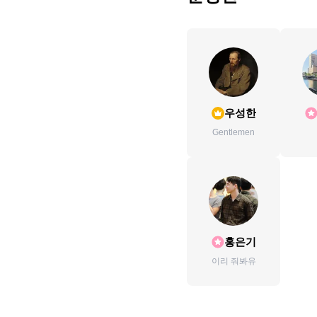
우성한
Gentlemen
홍은기
이리 줘봐유