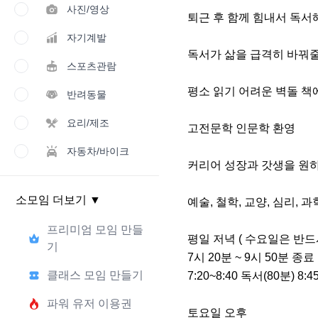
사진/영상
퇴근 후 함께 힘내서 독서
자기계발
독서가 삶을 급격히 바꿔줄 
스포츠관람
평소 읽기 어려운 벽돌 책
반려동물
요리/제조
고전문학 인문학 환영

자동차/바이크
커리어 성장과 갓생을 원하는
소모임 더보기
▼
예술, 철학, 교양, 심리, 
프리미엄 모임 만들
평일 저녁 ( 수요일은 반드시,
기
7시 20분 ~ 9시 50분 종료 

클래스 모임 만들기
7:20~8:40 독서(80분) 8:4
파워 유저 이용권
토요일 오후 
