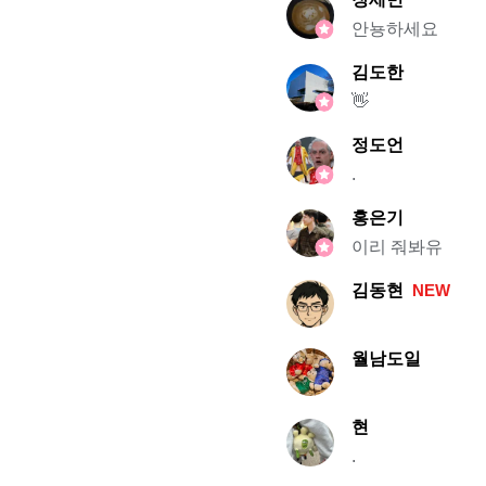
안뇽하세요
김도한
👋
정도언
.
홍은기
이리 줘봐유
김동현
NEW
월남도일
현
.