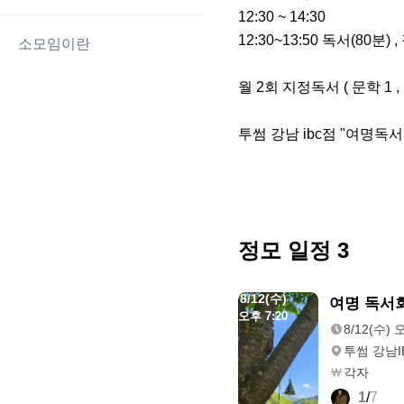
12:30 ~ 14:30 

12:30~13:50 독서(80분) 
소모임이란
월 2회 지정독서 ( 문학 1 , 
투썸 강남 ibc점 "여명독서
정모 일정
3
8/12(수)
여명 독서
오후 7:20
8/12(수) 
투썸 강남I
각자
1
/
7