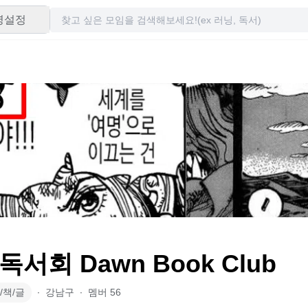
령설정
서회 Dawn Book Club
/책/글
∙
강남구
∙
멤버
56