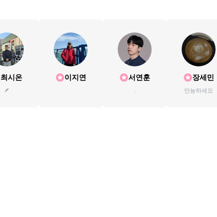
최시온
이지연
서연훈
장세민
🪶
.
안뇽하세요