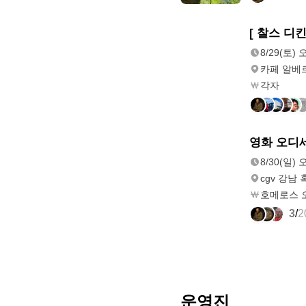
8/29(토)
[ 찰스 디
오후 2:00
8/29(토) 
카페 알베
각자
8/30(일)
영화 오디세
오후 2:00
8/30(일) 
cgv 강남
호메로스 
3
/
2
운영진