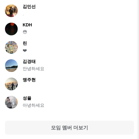
김민선
.
KDH
😳
린
❤️
김경태
안녕하세요
맹주현
성율
아녕하세요
모임 멤버 더보기