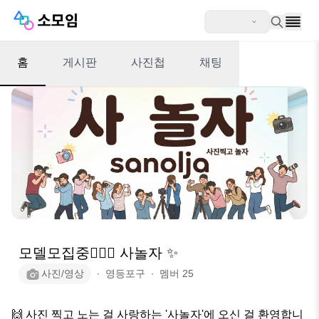
홈
게시판
사진첩
채팅
모델모집중👯‍♀️✨ 사놀자 ✨
사진/영상
∙
영등포구
∙
멤버
25
​🙌 사진 찍고 노는 걸 사랑하는 '사놀자'에 오신 걸 환영합니