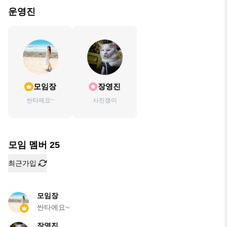
운영진
모임장
장영진
싼타에요~
사진쟁이
모임 멤버
25
최근가입
모임장
싼타에요~
장영진