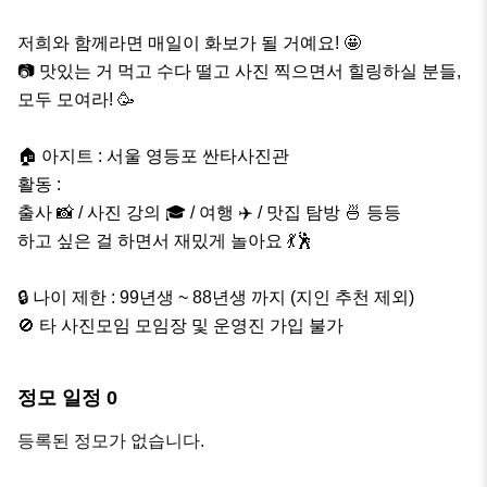
​저희와 함께라면 매일이 화보가 될 거예요! 🤩

📷 맛있는 거 먹고 수다 떨고 사진 찍으면서 힐링하실 분들, 
모두 모여라! 🥳

​🏠 아지트 : 서울 영등포 싼타사진관

​활동 :

출사 📸 / 사진 강의 🎓 / 여행 ✈️ / 맛집 탐방 🍜 등등

​하고 싶은 걸 하면서 재밌게 놀아요 💃🕺

​🔒 나이 제한 : 99년생 ~ 88년생 까지 (지인 추천 제외)

🚫 타 사진모임 모임장 및 운영진 가입 불가
정모 일정
0
등록된 정모가 없습니다.