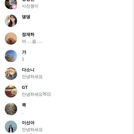
사진쟁이
댕댕
정재하
어.....음.....
갸
1
다소니
안녕하세요
GT
안녕하세요👋🏻
쿡
.
이선아
안녕하세요