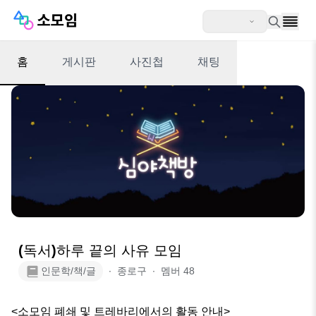
홈
게시판
사진첩
채팅
(독서)하루 끝의 사유 모임
인문학/책/글
∙
종로구
∙
멤버
48
<소모임 폐쇄 및 트레바리에서의 활동 안내>
