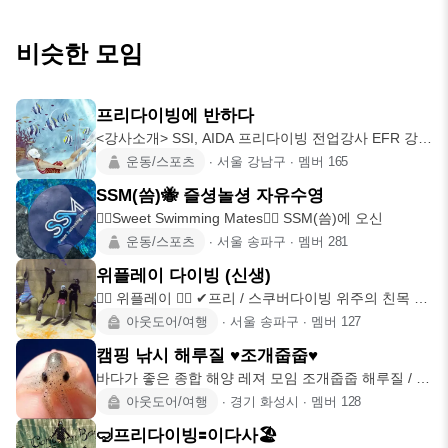
비슷한 모임
프리다이빙에 반하다
<강사소개> SSI, AIDA 프리다이빙 전업강사 EFR 강사
(응급구조)
운동/스포츠
∙
서울 강남구
∙
멤버
165
SSM(씀)🐝 즐셩놀셩 자유수영
🏊‍♀️Sweet Swimming Mates🏊‍♂️ SSM(씀)에 오신
운동/스포츠
∙
서울 송파구
∙
멤버
281
위플레이 다이빙 (신생)
🧜‍♀️ 위플레이 🧜‍♂️ ✔프리 / 스쿠버다이빙 위주의 친목 모
임 ✔
아웃도어/여행
∙
서울 송파구
∙
멤버
127
캠핑 낚시 해루질 ♥조개줍줍♥
바다가 좋은 종합 해양 레져 모임 조개줍줍 해루질 / 낚
시 / 프리다
아웃도어/여행
∙
경기 화성시
∙
멤버
128
🤿프리다이빙🟰이다사🏖