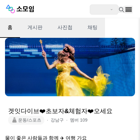
홈
게시판
사진첩
채팅
겟잇다이브❤️초보자&체험자❤️오세요
운동/스포츠
∙
강남구
∙
멤버
109
물이 좋은 사람들과 함께 ✈️ 여행 가요
