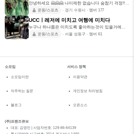
안녕하세요 🤗🤗🤗 나이제한 없습니다 숨참기 걱정!!
노노 물공포증 걱정
운동/스포츠
∙
경기 수원시
∙
멤버
177
UCCㅣ레저에 미치고 여행에 미치다
누구나 하나쯤은 미치도록 좋아하는것이 있을거에요.
그게 연애든지 일이든지
운동/스포츠
∙
서울 성동구
∙
멤버
61
소모임
서비스 정책
소모임이란
이용약관
자주하는 질문
개인정보 처리방침
블로그
오픈소스
(주)프렌즈큐브
대표: 김영민 | 사업자번호: 129-86-64139