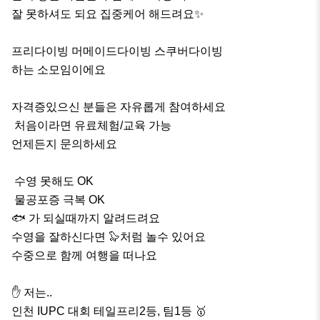
잘 못하셔도 되요 집중케어 해드려요✨️

프리다이빙 머메이드다이빙 스쿠버다이빙

하는 소모임이에요

자격증있으신 분들은 자유롭게 참여하세요

 처음이라면 유료체험/교육 가능

언제든지 문의하세요 

 수영 못해도 OK

 물공포증 극복 OK

🐟 가 되실때까지 알려드려요

수영을 잘하신다면 🦭처럼 놀수 있어요

수중으로 함께 여행을 떠나요

✋️ 저는..

인천 IUPC 대회 테일프리2등, 팀1등 🥇
