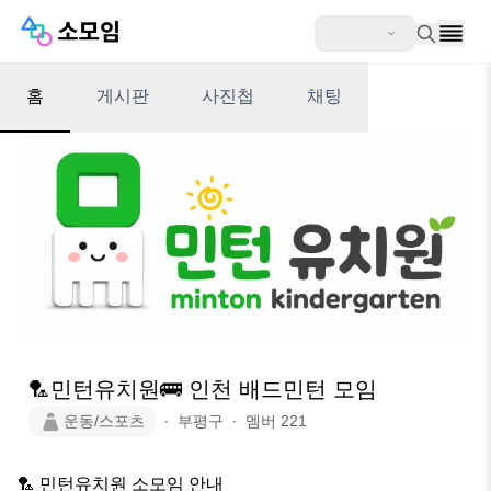
홈
게시판
사진첩
채팅
🏸민턴유치원🚌 인천 배드민턴 모임
운동/스포츠
∙
부평구
∙
멤버
221
🏸 민턴유치원 소모임 안내
