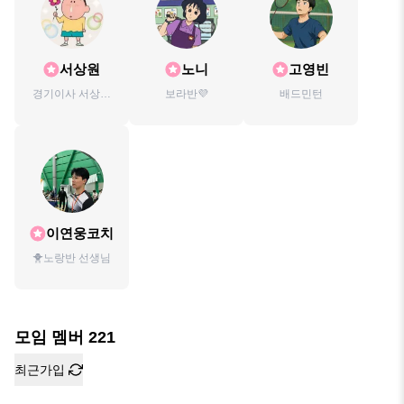
서상원
노니
고영빈
경기이사 서상원
보라반💜
배드민턴
입니다~
이연웅코치
🐥노랑반 선생님
모임 멤버
221
최근가입