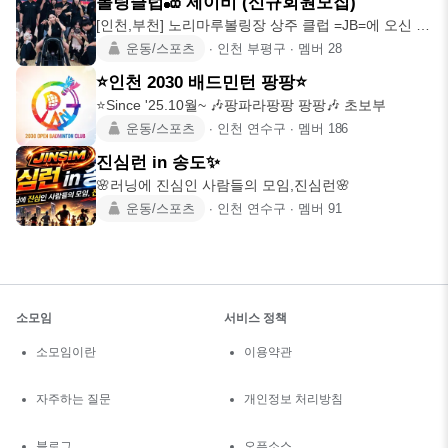
볼링클럽🎳 제이비 (신규회원모집)
[인천,부천] 노리마루볼링장 상주 클럽 =JB=에 오신 것
을 환영합니다!
운동/스포츠
∙
인천 부평구
∙
멤버
28
⭐인천 2030 배드민턴 팡팡⭐
⭐Since '25.10월~ 🎶팡파라팡팡 팡팡🎶 초보부
운동/스포츠
∙
인천 연수구
∙
멤버
186
진심런 in 송도✨
🌸러닝에 진심인 사람들의 모임,진심런🌸
운동/스포츠
∙
인천 연수구
∙
멤버
91
소모임
서비스 정책
소모임이란
이용약관
자주하는 질문
개인정보 처리방침
블로그
오픈소스