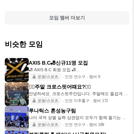
모임 멤버 더보기
비슷한 모임
AXIS B.C🎳신규11명 모집
🎳 AXIS B.C 회원 모집 🎳
━━━━━━━━━━━━━━ 🌟 볼링을
운동/스포츠
∙
인천 연수구
∙
멤버
9
🏋‍♂️주말 크로스핏어때요?🏃‍♀
안녕하세요. 크로스핏주안입니다. 주말에도 즐겁게 운
동 함께해요🔥🔥🔥 오
운동/스포츠
∙
인천 미추홀구
∙
멤버
172
루나틱스 혼성농구팀
나이 국적 성별 실력 상관없이 모두가 함께 즐기는 농
구 루나틱스!! ⛹
운동/스포츠
∙
인천 연수구
∙
멤버
189