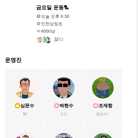
오늘
금요일 운동🏸
오후 6:30
오늘 오후 6:30
인천상정초
4000냥
3
/
30
운영진
심문수
박현수
조재항
🤡
오잉
흡덩귀~