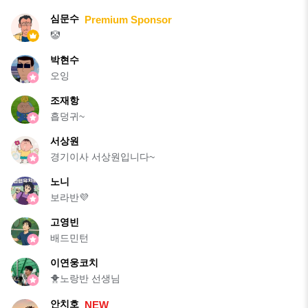
심문수
Premium Sponsor
🤡
박현수
오잉
조재항
흡덩귀~
서상원
경기이사 서상원입니다~
노니
보라반💜
고영빈
배드민턴
이연웅코치
🐥노랑반 선생님
안치호
NEW